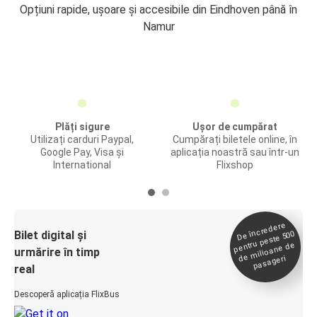
Opțiuni rapide, ușoare și accesibile din Eindhoven până în
Namur
Plăți sigure
Ușor de cumpărat
Utilizați carduri Paypal,
Cumpărați biletele online, în
Google Pay, Visa și
aplicația noastră sau într-un
International
Flixshop
De încredere
de
Bilet digital și
pentru peste 500
milioane de
urmărire în timp
pasageri
real
Descoperă aplicația FlixBus