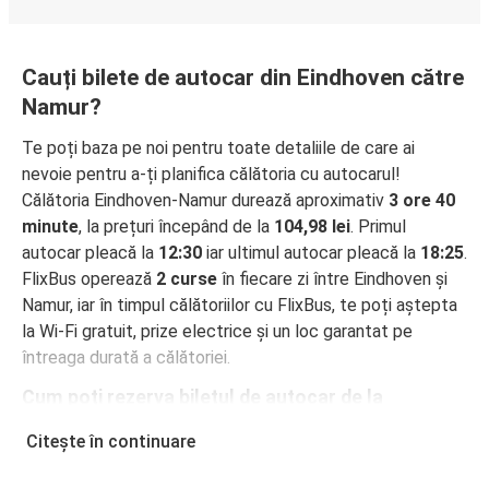
Cauți bilete de autocar din Eindhoven către
Namur?
Te poți baza pe noi pentru toate detaliile de care ai
nevoie pentru a-ți planifica călătoria cu autocarul!
Călătoria Eindhoven-Namur durează aproximativ
3 ore 40
minute
, la prețuri începând de la
104,98 lei
. Primul
autocar pleacă la
12:30
iar ultimul autocar pleacă la
18:25
.
FlixBus operează
2 curse
în fiecare zi între Eindhoven și
Namur, iar în timpul călătoriilor cu FlixBus, te poți aștepta
la Wi-Fi gratuit, prize electrice și un loc garantat pe
întreaga durată a călătoriei.
Cum poți rezerva biletul de autocar de la
Eindhoven la Namur
Citește în continuare
Rezervarea unui bilet pentru autocarele FlixBus este
incredibil de ușoară: pe acest site web sau în aplicația