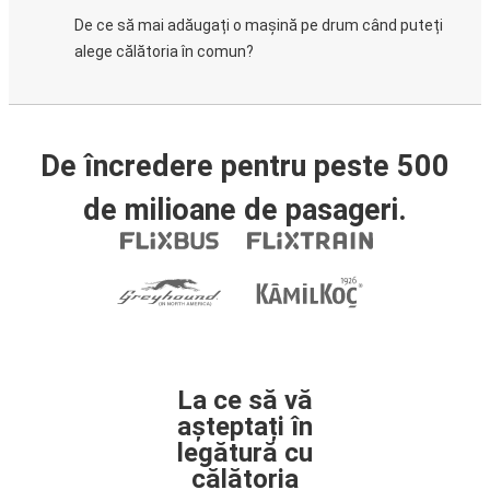
De ce să mai adăugați o mașină pe drum când puteți
alege călătoria în comun?
De încredere pentru peste 500
de milioane de pasageri.
La ce să vă
așteptați în
legătură cu
călătoria