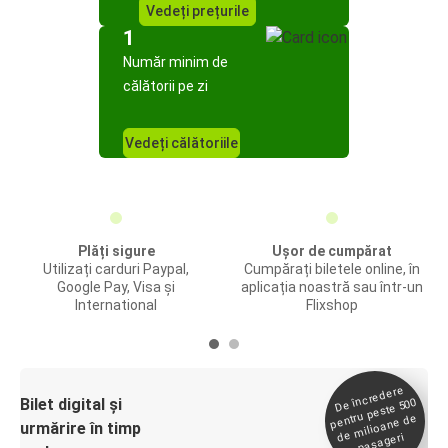
Vedeți prețurile
1
Număr minim de
călătorii pe zi
Vedeți călătoriile
Plăți sigure
Ușor de cumpărat
Utilizați carduri Paypal,
Cumpărați biletele online, în
Google Pay, Visa și
aplicația noastră sau într-un
International
Flixshop
De încredere
de
Bilet digital și
pentru peste 500
milioane de
urmărire în timp
pasageri