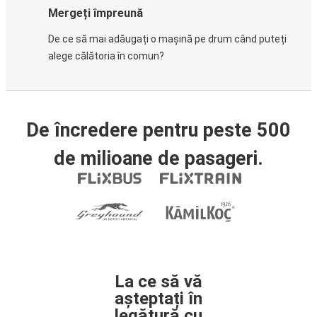
Mergeți împreună
De ce să mai adăugați o mașină pe drum când puteți
alege călătoria în comun?
De încredere pentru peste 500
de milioane de pasageri.
La ce să vă
așteptați în
legătură cu