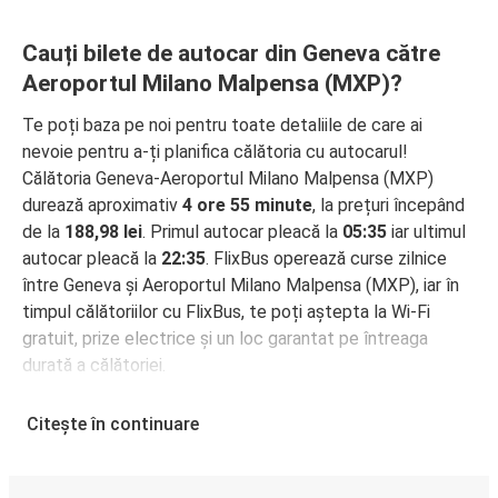
Cauți bilete de autocar din Geneva către
Aeroportul Milano Malpensa (MXP)?
Te poți baza pe noi pentru toate detaliile de care ai
nevoie pentru a-ți planifica călătoria cu autocarul!
Călătoria Geneva-Aeroportul Milano Malpensa (MXP)
durează aproximativ
4 ore 55 minute
, la prețuri începând
de la
188,98 lei
. Primul autocar pleacă la
05:35
iar ultimul
autocar pleacă la
22:35
. FlixBus operează curse zilnice
între Geneva și Aeroportul Milano Malpensa (MXP), iar în
timpul călătoriilor cu FlixBus, te poți aștepta la Wi-Fi
gratuit, prize electrice și un loc garantat pe întreaga
durată a călătoriei.
Cum poți rezerva biletul de autocar de la Geneva
Citește în continuare
la Aeroportul Milano Malpensa (MXP)
Rezervarea unui bilet pentru autocarele FlixBus este