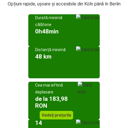
Opțiuni rapide, ușoare și accesibile din Köln până în Berlin
Durată minimă
călătorie
0h48min
Distanță minimă
48 km
Cea mai ieftină
deplasare
de la 183,98
RON
Vedeți prețurile
14