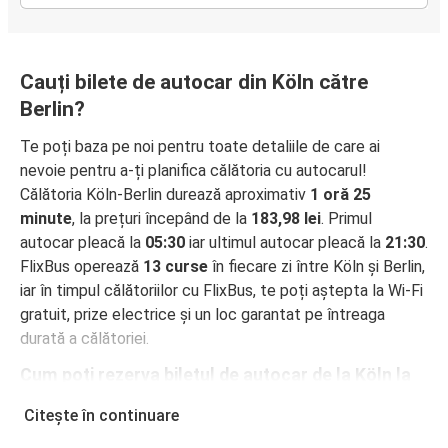
Cauți bilete de autocar din Köln către
Berlin?
Te poți baza pe noi pentru toate detaliile de care ai
nevoie pentru a-ți planifica călătoria cu autocarul!
Călătoria Köln-Berlin durează aproximativ
1 oră 25
minute
, la prețuri începând de la
183,98 lei
. Primul
autocar pleacă la
05:30
iar ultimul autocar pleacă la
21:30
.
FlixBus operează
13 curse
în fiecare zi între Köln și Berlin,
iar în timpul călătoriilor cu FlixBus, te poți aștepta la Wi-Fi
gratuit, prize electrice și un loc garantat pe întreaga
durată a călătoriei.
Cum poți rezerva biletul de autocar de la Köln la
Berlin
Citește în continuare
Rezervarea unui bilet pentru autocarele FlixBus este