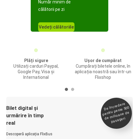
Număr minim de
călătorii pe zi
Vedeți călătoriile
Plăți sigure
Ușor de cumpărat
Utilizați carduri Paypal,
Cumpărați biletele online, în
Google Pay, Visa și
aplicația noastră sau într-un
International
Flixshop
De încredere
de
Bilet digital și
pentru peste 500
milioane de
urmărire în timp
pasageri
real
Descoperă aplicația FlixBus