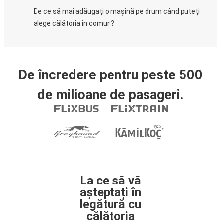
De ce să mai adăugați o mașină pe drum când puteți
alege călătoria în comun?
De încredere pentru peste 500
de milioane de pasageri.
La ce să vă
așteptați în
legătură cu
călătoria