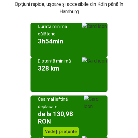
Opțiuni rapide, ușoare și accesibile din Köln până în
Hamburg
Durată minimă
călătorie
3h54min
Distanță minimă
328 km
Cea mai ieftină
deplasare
de la 130,98
RON
Vedeți prețurile