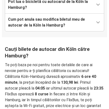
Pot lua o bicicletă cu autocarul de la Köln la
Hamburg?
Cum pot anula sau modifica biletul meu de
autocar de la Köln la Hamburg?
Cauți bilete de autocar din Köln către
Hamburg?
Te poți baza pe noi pentru toate detaliile de care ai
nevoie pentru a-ți planifica călătoria cu autocarul!
Călătoria Köln-Hamburg durează aproximativ
6 ore 40
minute
, la prețuri începând de la
130,98 lei
. Primul
autocar pleacă la
04:05
iar ultimul autocar pleacă la
23:35
.
FlixBus operează
8 curse
în fiecare zi între Köln și
Hamburg, iar în timpul călătoriilor cu FlixBus, te poți
aștepta la Wi-Fi gratuit, prize electrice și un loc garantat