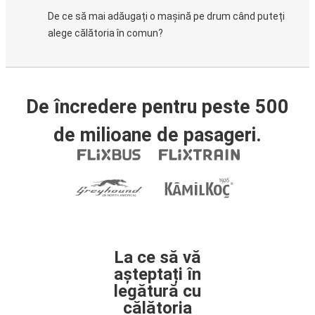
De ce să mai adăugați o mașină pe drum când puteți
alege călătoria în comun?
De încredere pentru peste 500
de milioane de pasageri.
La ce să vă
așteptați în
legătură cu
călătoria