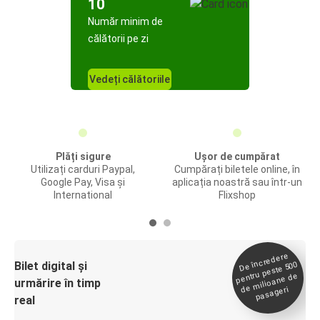
10
Număr minim de
călătorii pe zi
Vedeți călătoriile
Plăți sigure
Ușor de cumpărat
Utilizați carduri Paypal,
Cumpărați biletele online, în
Google Pay, Visa și
aplicația noastră sau într-un
International
Flixshop
De încredere
de
Bilet digital și
pentru peste 500
milioane de
urmărire în timp
pasageri
real