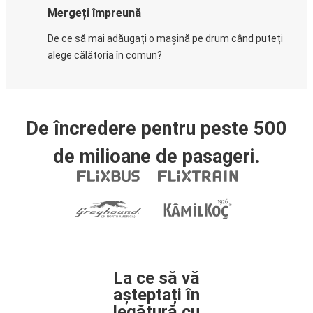
Mergeți împreună
De ce să mai adăugați o mașină pe drum când puteți
alege călătoria în comun?
De încredere pentru peste 500
de milioane de pasageri.
La ce să vă
așteptați în
legătură cu