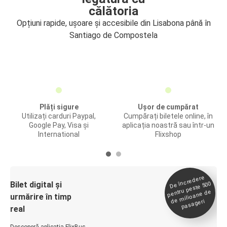
călătoria
Opțiuni rapide, ușoare și accesibile din Lisabona până în
Santiago de Compostela
Plăți sigure
Ușor de cumpărat
Utilizați carduri Paypal,
Cumpărați biletele online, în
Google Pay, Visa și
aplicația noastră sau într-un
International
Flixshop
De încredere
de
Bilet digital și
pentru peste 500
milioane de
urmărire în timp
pasageri
real
Descoperă aplicația FlixBus