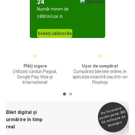
24
Număr minim de
călătorii pe zi
Vedeți călătoriile
Plăți sigure
Ușor de cumpărat
Utilizați carduri Paypal,
Cumpărați biletele online, în
Google Pay, Visa și
aplicația noastră sau într-un
International
Flixshop
De încredere
de
Bilet digital și
pentru peste 500
milioane de
urmărire în timp
pasageri
real