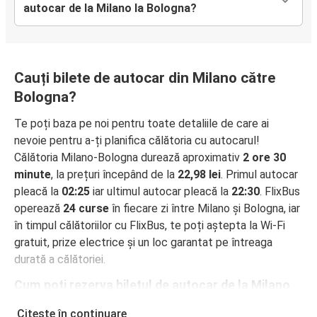
autocar de la Milano la Bologna?
Cauți bilete de autocar din Milano către
Bologna?
Te poți baza pe noi pentru toate detaliile de care ai
nevoie pentru a-ți planifica călătoria cu autocarul!
Călătoria Milano-Bologna durează aproximativ
2 ore 30
minute
, la prețuri începând de la
22,98 lei
. Primul autocar
pleacă la
02:25
iar ultimul autocar pleacă la
22:30
. FlixBus
operează
24 curse
în fiecare zi între Milano și Bologna, iar
în timpul călătoriilor cu FlixBus, te poți aștepta la Wi-Fi
gratuit, prize electrice și un loc garantat pe întreaga
durată a călătoriei.
Cum poți rezerva biletul de autocar de la Milano
la Bologna
Citește în continuare