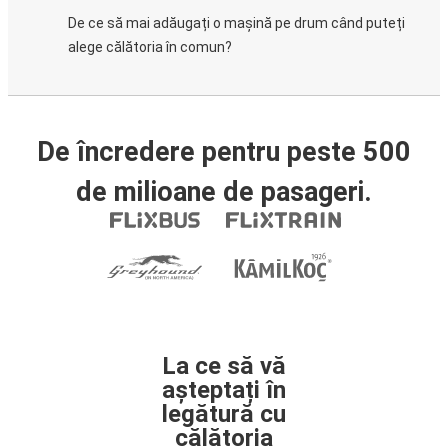
De ce să mai adăugați o mașină pe drum când puteți
alege călătoria în comun?
De încredere pentru peste 500
de milioane de pasageri.
La ce să vă
așteptați în
legătură cu
călătoria