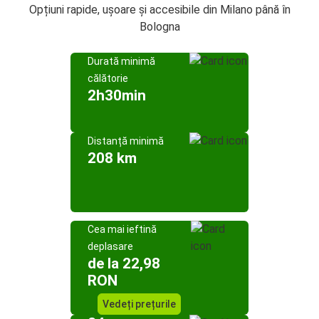
Opțiuni rapide, ușoare și accesibile din Milano până în
Bologna
Durată minimă
călătorie
2h30min
Distanță minimă
208 km
Cea mai ieftină
deplasare
de la 22,98
RON
Vedeți prețurile