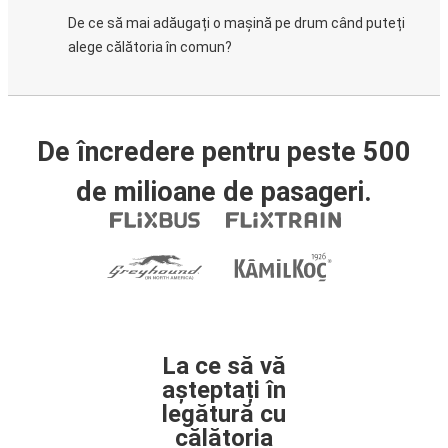
De ce să mai adăugați o mașină pe drum când puteți
alege călătoria în comun?
De încredere pentru peste 500
de milioane de pasageri.
La ce să vă
așteptați în
legătură cu
călătoria