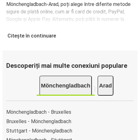
Mönchengladbach-Arad, poți alege între diferite metode
sigure de plată online, cum ar fi card de credit, PayPal,
Google și Apple Pay. Alternativ, poți plăti în numerar la
bordul autocarelor sau la unul din punctele de vânzare.
Citește în continuare
Descoperiți mai multe conexiuni populare
Mönchengladbach
Arad
Mönchengladbach - Bruxelles
Bruxelles - Mönchengladbach
Stuttgart - Mönchengladbach