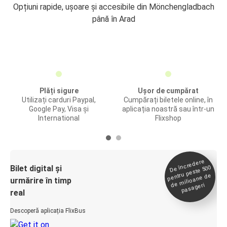
Opțiuni rapide, ușoare și accesibile din Mönchengladbach
până în Arad
Plăți sigure
Ușor de cumpărat
Utilizați carduri Paypal,
Cumpărați biletele online, în
Google Pay, Visa și
aplicația noastră sau într-un
International
Flixshop
De încredere
de
Bilet digital și
pentru peste 500
milioane de
urmărire în timp
pasageri
real
Descoperă aplicația FlixBus