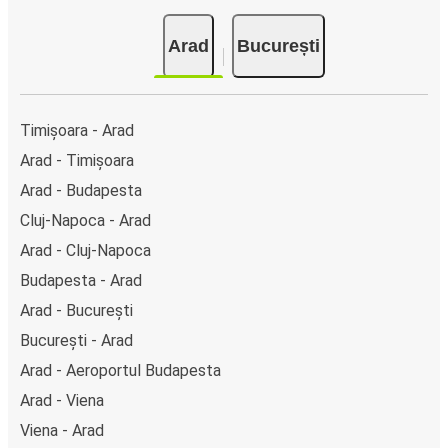
București, poți alege între diferite metode sigure de plată
online, cum ar fi card de credit, PayPal, Google și Apple
Arad
București
Pay. Alternativ, poți plăti în numerar la bordul autocarelor
sau la unul din punctele de vânzare.
Timișoara - Arad
Arad - Timișoara
Arad - Budapesta
Cluj-Napoca - Arad
Arad - Cluj-Napoca
Budapesta - Arad
Arad - București
București - Arad
Arad - Aeroportul Budapesta
Arad - Viena
Viena - Arad