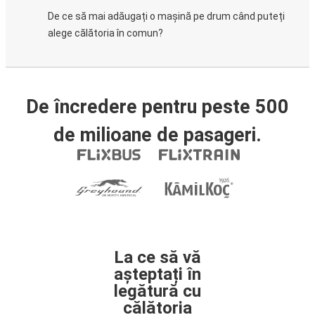
De ce să mai adăugați o mașină pe drum când puteți
alege călătoria în comun?
De încredere pentru peste 500
de milioane de pasageri.
La ce să vă
așteptați în
legătură cu
călătoria