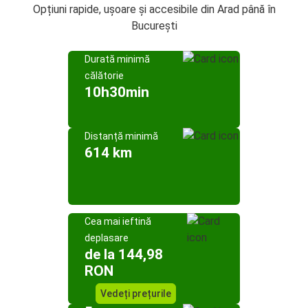
Opțiuni rapide, ușoare și accesibile din Arad până în
București
Durată minimă
călătorie
10h30min
Distanță minimă
614 km
Cea mai ieftină
deplasare
de la 144,98
RON
Vedeți prețurile