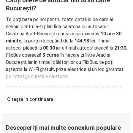
Cauți bilete de autocar din Arad către
București?
Te poți baza pe noi pentru toate detaliile de care ai
nevoie pentru a-ți planifica călătoria cu autocarul!
Călătoria Arad-București durează aproximativ
10 ore 30
minute
, la prețuri începând de la
144,98 lei
. Primul
autocar pleacă la
00:30
iar ultimul autocar pleacă la
21:30
.
FlixBus operează
5 curse
în fiecare zi între Arad și
București, iar în timpul călătoriilor cu FlixBus, te poți
aștepta la Wi-Fi gratuit, prize electrice și un loc garantat
pe întreaga durată a călătoriei.
Cum poți rezerva biletul de autocar de la Arad la
București
Citește în continuare
Rezervarea unui bilet pentru autocarele FlixBus este
incredibil de ușoară: pe acest site web sau în aplicația
gratuită FlixBus, poți efectua rezervarea cu doar câteva
clicuri. La achiziționarea online a unui bilet pe ruta Arad-
Descoperiți mai multe conexiuni populare