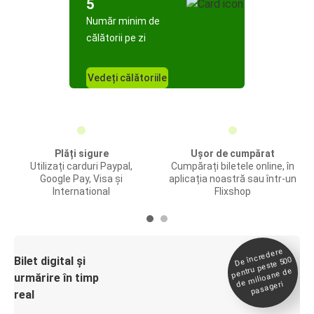
5
Număr minim de
călătorii pe zi
Vedeți călătoriile
Plăți sigure
Ușor de cumpărat
Utilizați carduri Paypal,
Cumpărați biletele online, în
Google Pay, Visa și
aplicația noastră sau într-un
International
Flixshop
De încredere
de
Bilet digital și
pentru peste 500
milioane de
urmărire în timp
pasageri
real