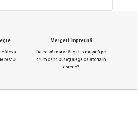
rește
Mergeți împreună
ar câteva
De ce să mai adăugați o mașină pe
de restul
drum când puteți alege călătoria în
comun?