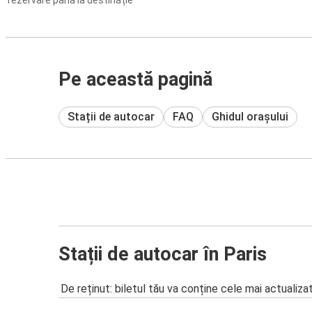
rezervare până la destinație
Pe această pagină
Stații de autocar
FAQ
Ghidul orașului
Stații de autocar în Paris
De reținut: biletul tău va conține cele mai actualiza