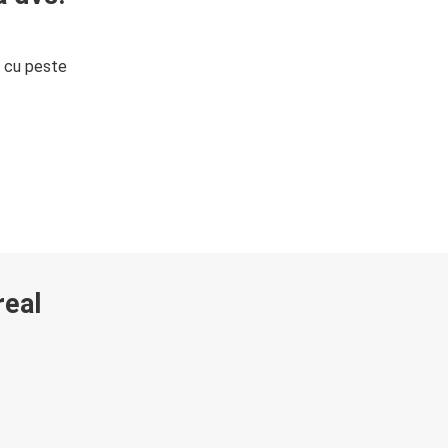
i cu peste
real