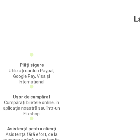
L
Plăți sigure
Utilizați carduri Paypal,
Google Pay, Visa și
International
Ușor de cumpărat
Cumpărați biletele online, în
aplicația noastră sau într-un
Flixshop
Asistență pentru clienți
Asistență fără efort, de la