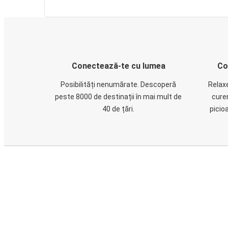
Conectează-te cu lumea
Co
Posibilități nenumărate. Descoperă
Relaxe
peste 8000 de destinații în mai mult de
cure
40 de țări.
picio