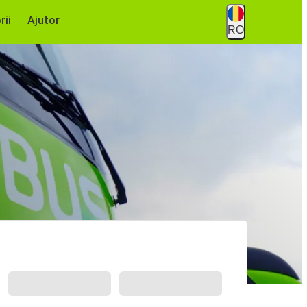
rii
Ajutor
RO