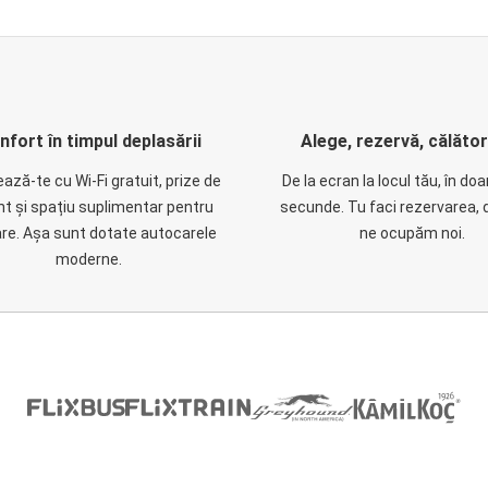
nfort în timpul deplasării
Alege, rezervă, călăto
ază-te cu Wi-Fi gratuit, prize de
De la ecran la locul tău, în do
nt și spațiu suplimentar pentru
secunde. Tu faci rezervarea, 
are. Așa sunt dotate autocarele
ne ocupăm noi.
moderne.