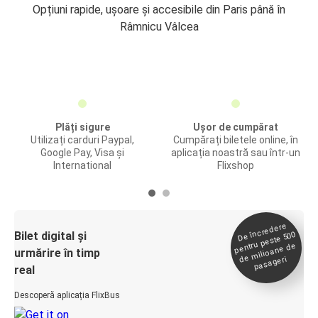
Opțiuni rapide, ușoare și accesibile din Paris până în
Râmnicu Vâlcea
Plăți sigure
Ușor de cumpărat
Utilizați carduri Paypal,
Cumpărați biletele online, în
Google Pay, Visa și
aplicația noastră sau într-un
International
Flixshop
De încredere
de
Bilet digital și
pentru peste 500
milioane de
urmărire în timp
pasageri
real
Descoperă aplicația FlixBus