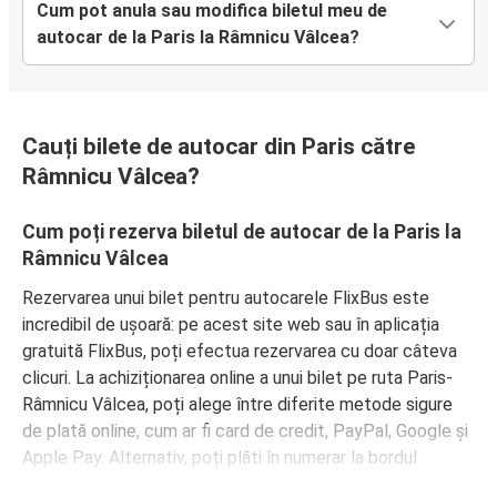
Cum pot anula sau modifica biletul meu de
autocar de la Paris la Râmnicu Vâlcea?
Cauți bilete de autocar din Paris către
Râmnicu Vâlcea?
Cum poți rezerva biletul de autocar de la Paris la
Râmnicu Vâlcea
Rezervarea unui bilet pentru autocarele FlixBus este
incredibil de ușoară: pe acest site web sau în aplicația
gratuită FlixBus, poți efectua rezervarea cu doar câteva
clicuri. La achiziționarea online a unui bilet pe ruta Paris-
Râmnicu Vâlcea, poți alege între diferite metode sigure
de plată online, cum ar fi card de credit, PayPal, Google și
Apple Pay. Alternativ, poți plăti în numerar la bordul
autocarelor sau la unul din punctele de vânzare.