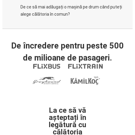
De ce să mai adăugați o mașină pe drum când puteți
alege călătoria în comun?
De încredere pentru peste 500
de milioane de pasageri.
La ce să vă
așteptați în
legătură cu
călătoria