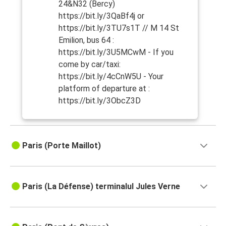
24&N32 (Bercy)
https://bit.ly/3QaBf4j or
https://bit.ly/3TU7s1T // M 14 St
Emilion, bus 64 :
https://bit.ly/3U5MCwM - If you
come by car/taxi:
https://bit.ly/4cCnW5U - Your
platform of departure at :
https://bit.ly/3ObcZ3D
Paris (Porte Maillot)
Paris (La Défense) terminalul Jules Verne