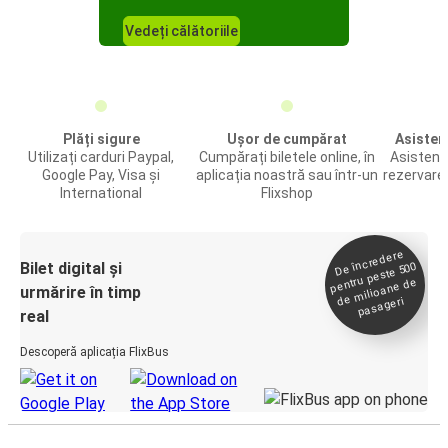
Vedeți călătoriile
Plăți sigure
Ușor de cumpărat
Asistenț
Utilizați carduri Paypal,
Cumpărați biletele online, în
Asistență
Google Pay, Visa și
aplicația noastră sau într-un
rezervare 
International
Flixshop
De încredere
de
Bilet digital și
pentru peste 500
milioane de
urmărire în timp
pasageri
real
Descoperă aplicația FlixBus