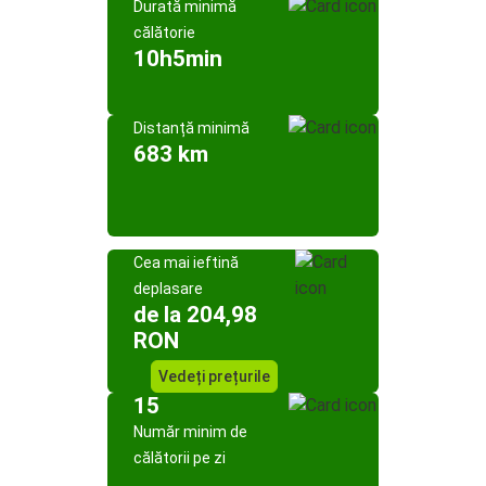
Durată minimă
călătorie
10h5min
Distanță minimă
683 km
Cea mai ieftină
deplasare
de la 204,98
RON
Vedeți prețurile
15
Număr minim de
călătorii pe zi