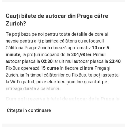
Cauți bilete de autocar din Praga către
Zurich?
Te poți baza pe noi pentru toate detaliile de care ai
nevoie pentru a-ți planifica călătoria cu autocarul!
Călătoria Praga-Zurich durează aproximativ
10 ore 5
minute
, la prețuri începând de la
204,98 lei
. Primul
autocar pleacă la
02:30
iar ultimul autocar pleacă la
23:40
.
FlixBus operează
15 curse
în fiecare zi între Praga și
Zurich, iar în timpul călătoriilor cu FlixBus, te poți aștepta
la Wi-Fi gratuit, prize electrice și un loc garantat pe
întreaga durată a călătoriei.
Cum poți rezerva biletul de autocar de la Praga la
Zurich
Citește în continuare
Rezervarea unui bilet pentru autocarele FlixBus este
incredibil de ușoară: pe acest site web sau în aplicația