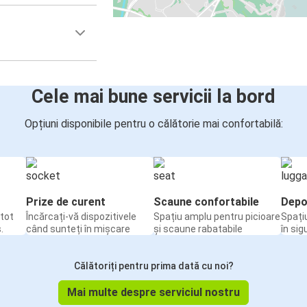
Cele mai bune servicii la bord
Opțiuni disponibile pentru o călătorie mai confortabilă:
Prize de curent
Scaune confortabile
Depo
tot
Încărcați-vă dispozitivele
Spațiu amplu pentru picioare
Spați
.
când sunteți în mișcare
și scaune rabatabile
în sig
Călătoriți pentru prima dată cu noi?
Mai multe despre serviciul nostru