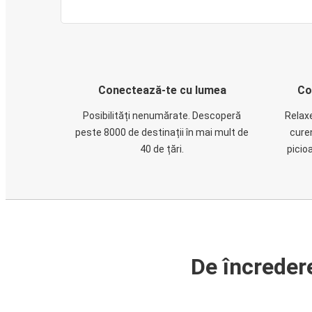
Conectează-te cu lumea
Co
Posibilități nenumărate. Descoperă
Relaxe
peste 8000 de destinații în mai mult de
cure
40 de țări.
picio
De încreder