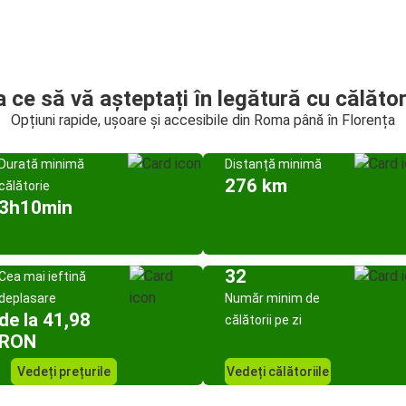
a ce să vă așteptați în legătură cu călător
Opțiuni rapide, ușoare și accesibile din Roma până în Florența
Durată minimă
Distanță minimă
276 km
călătorie
3h10min
32
Cea mai ieftină
deplasare
Număr minim de
de la 41,98
călătorii pe zi
RON
Vedeți prețurile
Vedeți călătoriile