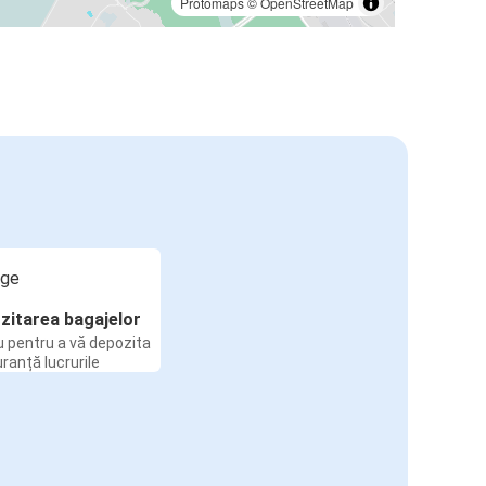
Protomaps
©
OpenStreetMap
zitarea bagajelor
u pentru a vă depozita
uranță lucrurile