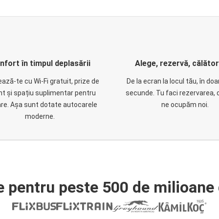
nfort în timpul deplasării
Alege, rezervă, călăto
ază-te cu Wi-Fi gratuit, prize de
De la ecran la locul tău, în do
nt și spațiu suplimentar pentru
secunde. Tu faci rezervarea, 
are. Așa sunt dotate autocarele
ne ocupăm noi.
moderne.
e pentru peste 500 de milioane 