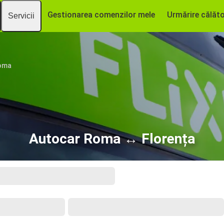
Gestionarea comenzilor mele
Urmărire călăto
Servicii
oma
Autocar Roma ↔ Florența