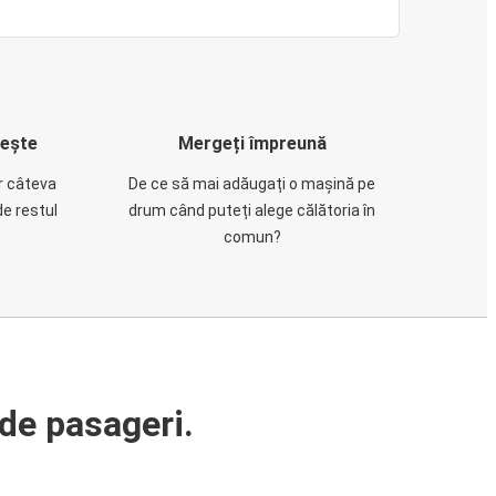
rește
Mergeți împreună
ar câteva
De ce să mai adăugați o mașină pe
de restul
drum când puteți alege călătoria în
comun?
de pasageri.