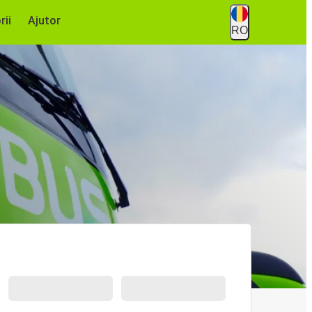
rii
Ajutor
RO