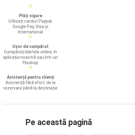
Plăți sigure
Utilizați carduri Paypal,
Google Pay, Visa și
International
Ușor de cumpărat
Cumpărați biletele online, în
aplicația noastră sau într-un
Flixshop
Asistență pentru clienți
Asistență fără efort, de la
rezervare până la destinație
Pe această pagină