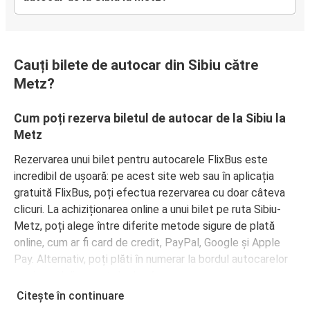
Cauți bilete de autocar din Sibiu către
Metz?
Cum poți rezerva biletul de autocar de la Sibiu la
Metz
Rezervarea unui bilet pentru autocarele FlixBus este
incredibil de ușoară: pe acest site web sau în aplicația
gratuită FlixBus, poți efectua rezervarea cu doar câteva
clicuri. La achiziționarea online a unui bilet pe ruta Sibiu-
Metz, poți alege între diferite metode sigure de plată
online, cum ar fi card de credit, PayPal, Google și Apple
Pay. Alternativ, poți plăti în numerar la bordul autocarelor
sau la unul din punctele de vânzare.
Citește în continuare