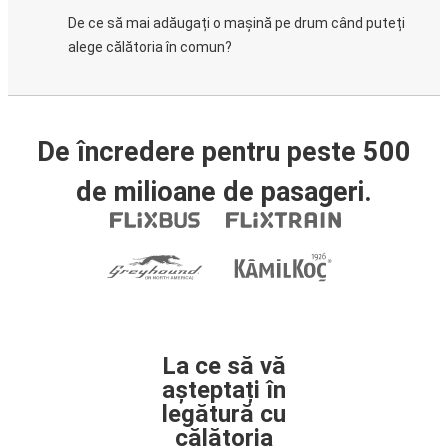
De ce să mai adăugați o mașină pe drum când puteți
alege călătoria în comun?
De încredere pentru peste 500
de milioane de pasageri.
La ce să vă
așteptați în
legătură cu
călătoria