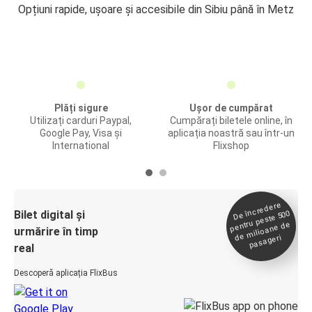
Opțiuni rapide, ușoare și accesibile din Sibiu până în Metz
Plăți sigure
Ușor de cumpărat
Utilizați carduri Paypal,
Cumpărați biletele online, în
Google Pay, Visa și
aplicația noastră sau într-un
International
Flixshop
De încredere
de
Bilet digital și
pentru peste 500
milioane de
urmărire în timp
pasageri
real
Descoperă aplicația FlixBus