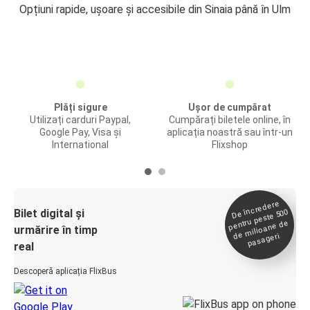
Opțiuni rapide, ușoare și accesibile din Sinaia până în Ulm
Plăți sigure
Ușor de cumpărat
Utilizați carduri Paypal,
Cumpărați biletele online, în
Google Pay, Visa și
aplicația noastră sau într-un
International
Flixshop
De încredere
de
Bilet digital și
pentru peste 500
milioane de
urmărire în timp
pasageri
real
Descoperă aplicația FlixBus