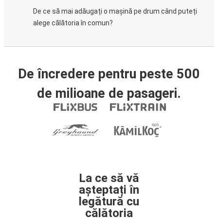
De ce să mai adăugați o mașină pe drum când puteți
alege călătoria în comun?
De încredere pentru peste 500
de milioane de pasageri.
La ce să vă
așteptați în
legătură cu
călătoria