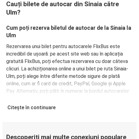
Cauți bilete de autocar din Sinaia către
Ulm?
Cum poți rezerva biletul de autocar de la Sinaia la
Ulm
Rezervarea unui bilet pentru autocarele FlixBus este
incredibil de ușoară: pe acest site web sau în aplicația
gratuită FlixBus, poți efectua rezervarea cu doar câteva
clicuri. La achiziționarea online a unui bilet pe ruta Sinaia-
Ulm, poți alege între diferite metode sigure de plată
online, cum ar fi card de credit, PayPal, Google și Apple
Pay. Alternativ, poți plăti în numerar la bordul autocarelor
sau la unul din punctele de vânzare.
Citește în continuare
Descoperiți mai multe conexiuni populare