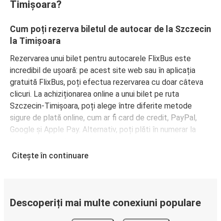
Timișoara?
Cum poți rezerva biletul de autocar de la Szczecin
la Timișoara
Rezervarea unui bilet pentru autocarele FlixBus este
incredibil de ușoară: pe acest site web sau în aplicația
gratuită FlixBus, poți efectua rezervarea cu doar câteva
clicuri. La achiziționarea online a unui bilet pe ruta
Szczecin-Timișoara, poți alege între diferite metode
sigure de plată online, cum ar fi card de credit, PayPal,
Google și Apple Pay. Alternativ, poți plăti în numerar la
bordul autocarelor sau la unul din punctele de vânzare.
Citește în continuare
Descoperiți mai multe conexiuni populare