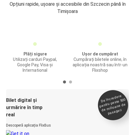
Opțiuni rapide, ușoare și accesibile din Szczecin până în
Timișoara
Plăți sigure
Ușor de cumpărat
Utilizați carduri Paypal,
Cumpărați biletele online, în
Google Pay, Visa și
aplicația noastră sau într-un
International
Flixshop
De încredere
de
Bilet digital și
pentru peste 500
milioane de
urmărire în timp
pasageri
real
Descoperă aplicația FlixBus