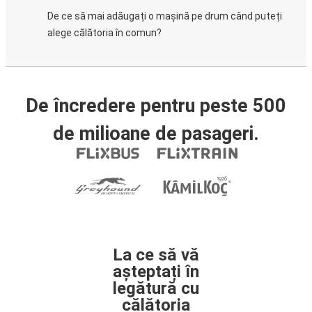
De ce să mai adăugați o mașină pe drum când puteți
alege călătoria în comun?
De încredere pentru peste 500
de milioane de pasageri.
La ce să vă
așteptați în
legătură cu
călătoria