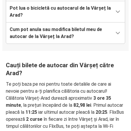
Pot lua o bicicletă cu autocarul de la Vârșeț la
Arad?
Cum pot anula sau modifica biletul meu de
autocar de la Vârșeț la Arad?
Cauți bilete de autocar din Vârșeț către
Arad?
Te poți baza pe noi pentru toate detaliile de care ai
nevoie pentru a-ți planifica călătoria cu autocarul!
Călătoria Vârșeț-Arad durează aproximativ
3 ore 35
minute
, la prețuri începând de la
82,98 lei
. Primul autocar
pleacă la
11:25
iar ultimul autocar pleacă la
20:25
. FlixBus
operează
2 curse
în fiecare zi între Vârșeț și Arad, iar în
timpul călătoriilor cu FlixBus, te poți aștepta la Wi-Fi