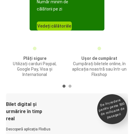
Număr minim de
călătorii pe zi
Vedeți călătoriile
Plăți sigure
Ușor de cumpărat
Utilizați carduri Paypal,
Cumpărați biletele online, în
Google Pay, Visa și
aplicația noastră sau într-un
International
Flixshop
De încredere
de
Bilet digital și
pentru peste 500
milioane de
urmărire în timp
pasageri
real
Descoperă aplicația FlixBus