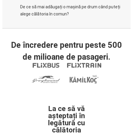
De ce să mai adăugați o mașină pe drum când puteți
alege călătoria în comun?
De încredere pentru peste 500
de milioane de pasageri.
La ce să vă
așteptați în
legătură cu
călătoria