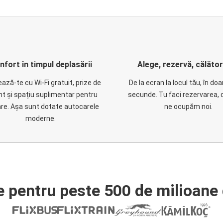
nfort în timpul deplasării
Alege, rezervă, călăto
ază-te cu Wi-Fi gratuit, prize de
De la ecran la locul tău, în do
nt și spațiu suplimentar pentru
secunde. Tu faci rezervarea, 
are. Așa sunt dotate autocarele
ne ocupăm noi.
moderne.
e pentru peste 500 de milioane 