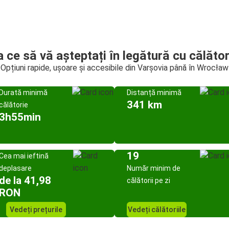
a ce să vă așteptați în legătură cu călător
Opțiuni rapide, ușoare și accesibile din Varșovia până în Wrocław
Durată minimă
Distanță minimă
341 km
călătorie
3h55min
19
Cea mai ieftină
deplasare
Număr minim de
de la 41,98
călătorii pe zi
RON
Vedeți prețurile
Vedeți călătoriile