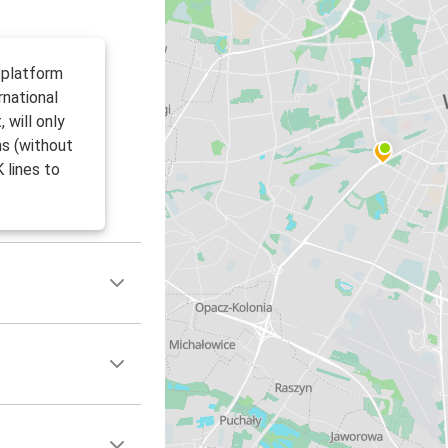
 platform
rnational
 will only
ms (without
 lines to