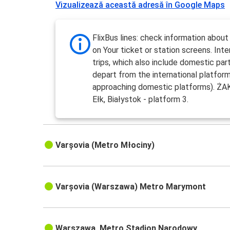
Vizualizează această adresă în Google Maps
FlixBus lines: check information about
on Your ticket or station screens. Inte
trips, which also include domestic part,
depart from the international platfor
approaching domestic platforms). ŻAK
Ełk, Białystok - platform 3.
Varșovia (Metro Młociny)
Varșovia (Warszawa) Metro Marymont
Warszawa, Metro Stadion Narodowy