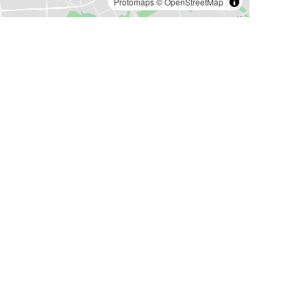
Protomaps
©
OpenStreetMap