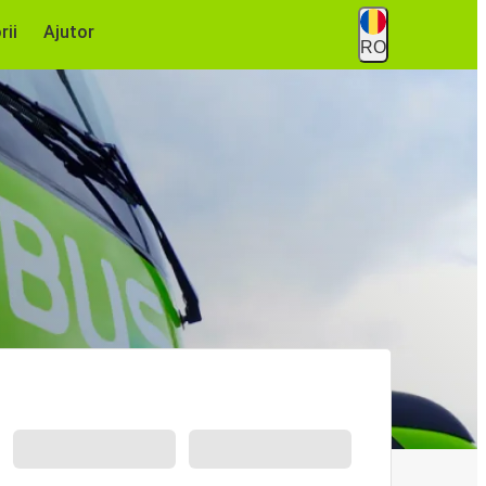
rii
Ajutor
RO