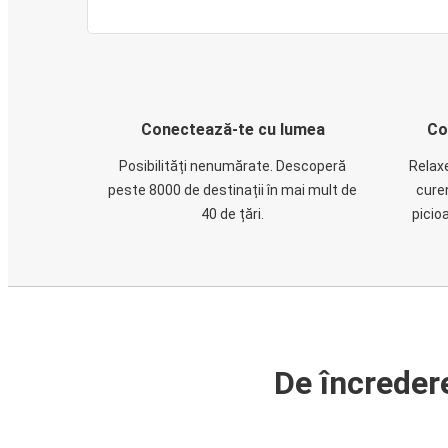
Conectează-te cu lumea
Co
Posibilități nenumărate. Descoperă
Relaxe
peste 8000 de destinații în mai mult de
cure
40 de țări.
picio
De încreder