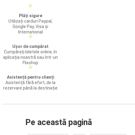
Plăți sigure
Utilizați carduri Paypal,
Google Pay, Visa și
International
Ușor de cumpărat
Cumpărați biletele online, în
aplicația noastră sau într-un
Flixshop
Asistență pentru clienți
Asistență fără efort, de la
rezervare până la destinație
Pe această pagină