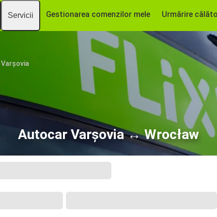
Gestionarea comenzilor mele
Urmărire călăto
Servicii
Varșovia
Autocar Varșovia ↔ Wrocław