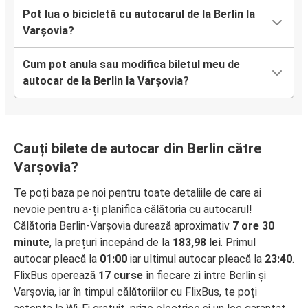
Pot lua o bicicletă cu autocarul de la Berlin la
Varșovia?
Cum pot anula sau modifica biletul meu de
autocar de la Berlin la Varșovia?
Cauți bilete de autocar din Berlin către
Varșovia?
Te poți baza pe noi pentru toate detaliile de care ai
nevoie pentru a-ți planifica călătoria cu autocarul!
Călătoria Berlin-Varșovia durează aproximativ
7 ore 30
minute
, la prețuri începând de la
183,98 lei
. Primul
autocar pleacă la
01:00
iar ultimul autocar pleacă la
23:40
.
FlixBus operează
17 curse
în fiecare zi între Berlin și
Varșovia, iar în timpul călătoriilor cu FlixBus, te poți