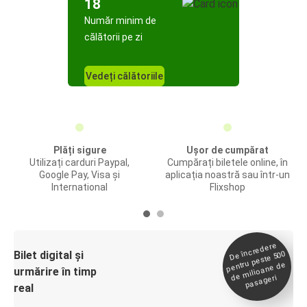
18
Număr minim de
călătorii pe zi
Vedeți călătoriile
Plăți sigure
Ușor de cumpărat
Utilizați carduri Paypal,
Cumpărați biletele online, în
Google Pay, Visa și
aplicația noastră sau într-un
International
Flixshop
De încredere
de
Bilet digital și
pentru peste 500
milioane de
urmărire în timp
pasageri
real