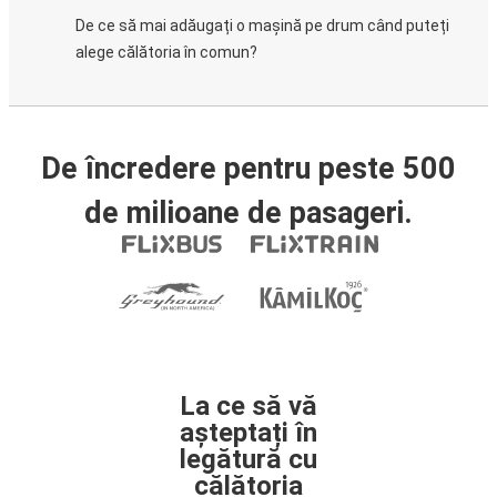
De ce să mai adăugați o mașină pe drum când puteți
alege călătoria în comun?
De încredere pentru peste 500
de milioane de pasageri.
La ce să vă
așteptați în
legătură cu
călătoria