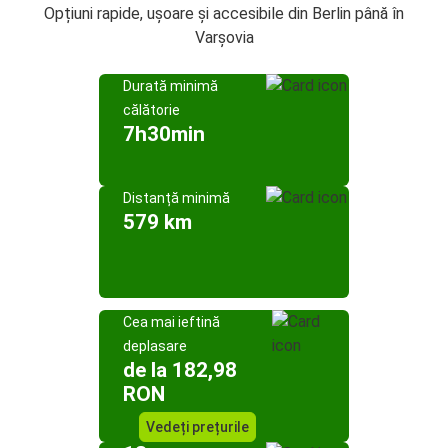
Opțiuni rapide, ușoare și accesibile din Berlin până în
Varșovia
Durată minimă
călătorie
7h30min
Distanță minimă
579 km
Cea mai ieftină
deplasare
de la 182,98
RON
Vedeți prețurile