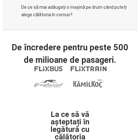
De ce să mai adăugați o mașină pe drum când puteți
alege călătoria în comun?
De încredere pentru peste 500
de milioane de pasageri.
La ce să vă
așteptați în
legătură cu
călătoria