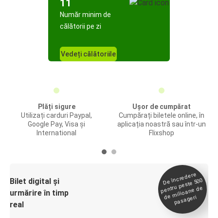
11
Număr minim de
călătorii pe zi
Vedeți călătoriile
Plăți sigure
Ușor de cumpărat
Utilizați carduri Paypal,
Cumpărați biletele online, în
Google Pay, Visa și
aplicația noastră sau într-un
International
Flixshop
De încredere
de
Bilet digital și
pentru peste 500
milioane de
urmărire în timp
pasageri
real