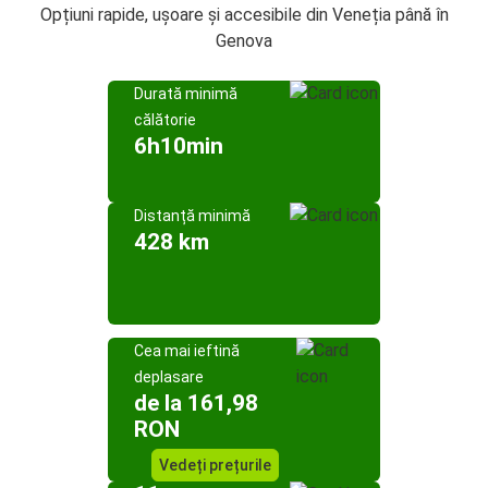
Opțiuni rapide, ușoare și accesibile din Veneția până în
Genova
Durată minimă
călătorie
6h10min
Distanță minimă
428 km
Cea mai ieftină
deplasare
de la 161,98
RON
Vedeți prețurile