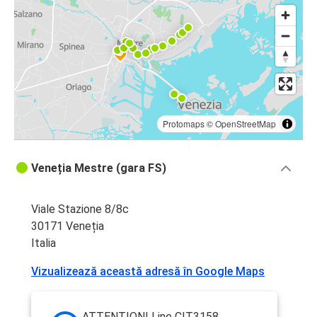
Protomaps
©
OpenStreetMap
Veneția Mestre (gara FS)
Viale Stazione 8/8c
30171 Veneția
Italia
Vizualizează această adresă în Google Maps
ATTENTION! Line CIT3158