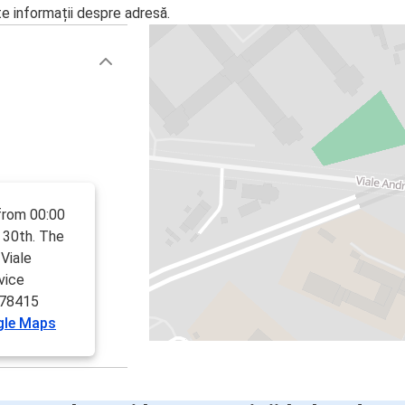
te informații despre adresă.
from 00:00
 30th. The
 Viale
vice
978415
gle Maps