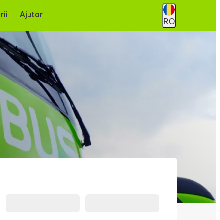
rii
Ajutor
RO