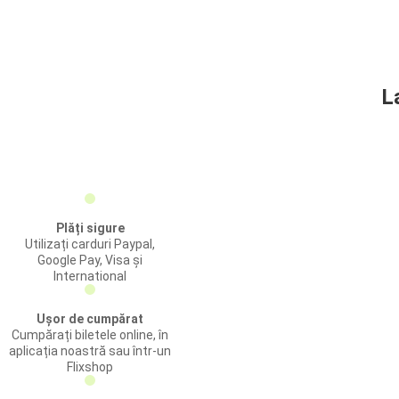
L
Plăți sigure
Utilizați carduri Paypal,
Google Pay, Visa și
International
Ușor de cumpărat
Cumpărați biletele online, în
aplicația noastră sau într-un
Flixshop