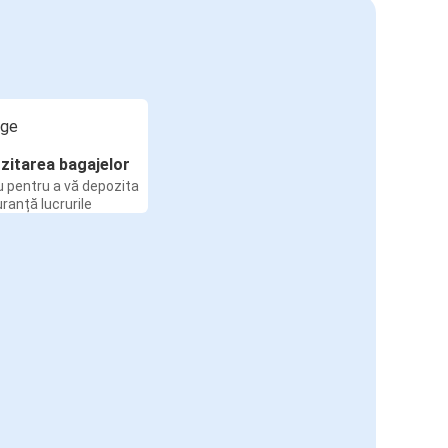
zitarea bagajelor
u pentru a vă depozita
uranță lucrurile