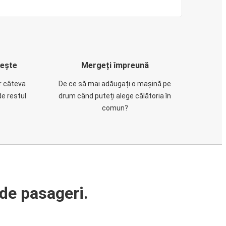
rește
Mergeți împreună
ar câteva
De ce să mai adăugați o mașină pe
de restul
drum când puteți alege călătoria în
comun?
de pasageri.