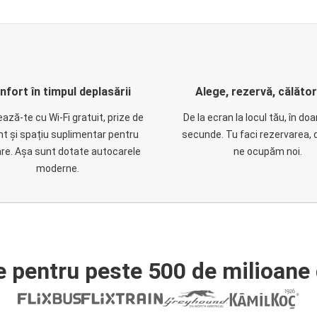
nfort în timpul deplasării
Alege, rezervă, călăto
ază-te cu Wi-Fi gratuit, prize de
De la ecran la locul tău, în do
nt și spațiu suplimentar pentru
secunde. Tu faci rezervarea, 
are. Așa sunt dotate autocarele
ne ocupăm noi.
moderne.
e pentru peste 500 de milioane 