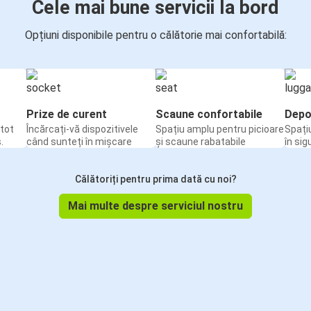
Cele mai bune servicii la bord
Opțiuni disponibile pentru o călătorie mai confortabilă:
Prize de curent
Scaune confortabile
Depo
tot
Încărcați-vă dispozitivele
Spațiu amplu pentru picioare
Spați
.
când sunteți în mișcare
și scaune rabatabile
în sig
Călătoriți pentru prima dată cu noi?
Mai multe despre serviciul nostru