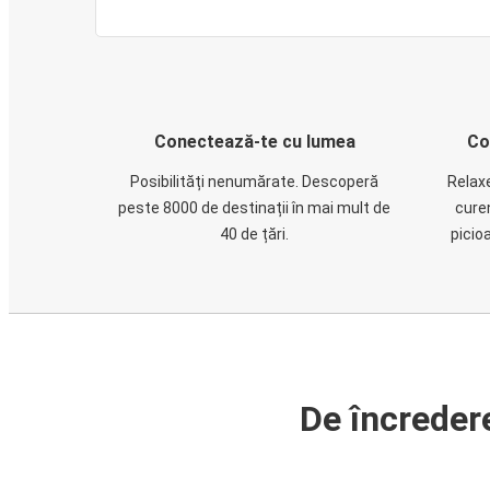
Conectează-te cu lumea
Co
Posibilități nenumărate. Descoperă
Relaxe
peste 8000 de destinații în mai mult de
cure
40 de țări.
picio
De încreder