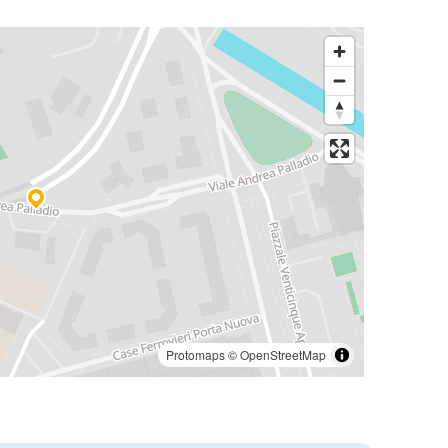
Protomaps
©
OpenStreetMap