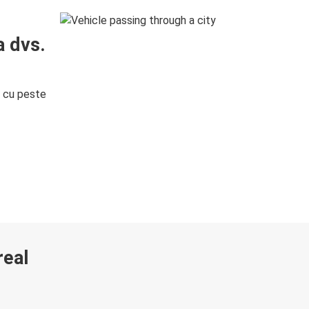
a dvs.
i cu peste
real