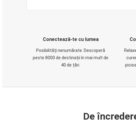
Conectează-te cu lumea
Co
Posibilități nenumărate. Descoperă
Relaxe
peste 8000 de destinații în mai mult de
cure
40 de țări.
picio
De încreder