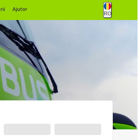
rii
Ajutor
RO