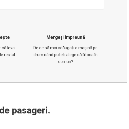
rește
Mergeți împreună
ar câteva
De ce să mai adăugați o mașină pe
de restul
drum când puteți alege călătoria în
comun?
de pasageri.