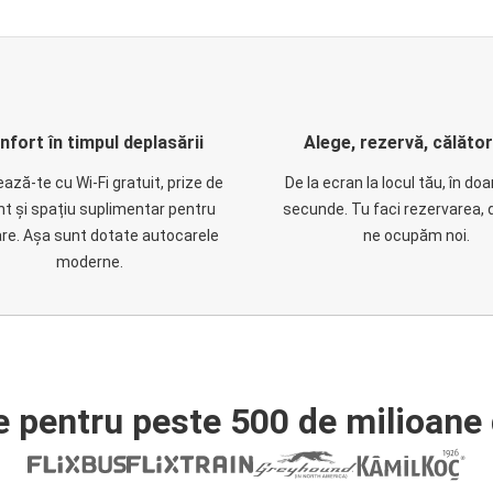
nfort în timpul deplasării
Alege, rezervă, călăto
ază-te cu Wi-Fi gratuit, prize de
De la ecran la locul tău, în do
nt și spațiu suplimentar pentru
secunde. Tu faci rezervarea, 
are. Așa sunt dotate autocarele
ne ocupăm noi.
moderne.
e pentru peste 500 de milioane 