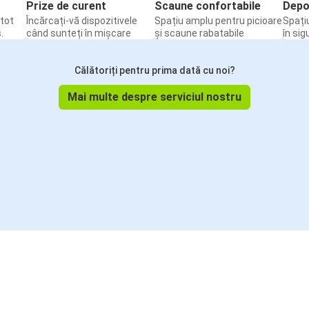
Prize de curent
Scaune confortabile
Depo
tot
Încărcați-vă dispozitivele
Spațiu amplu pentru picioare
Spați
.
când sunteți în mișcare
și scaune rabatabile
în sig
Călătoriți pentru prima dată cu noi?
Mai multe despre serviciul nostru