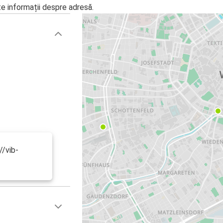
te informații despre adresă.
//vib-