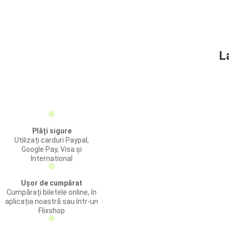
L
Plăți sigure
Utilizați carduri Paypal,
Google Pay, Visa și
International
Ușor de cumpărat
Cumpărați biletele online, în
aplicația noastră sau într-un
Flixshop