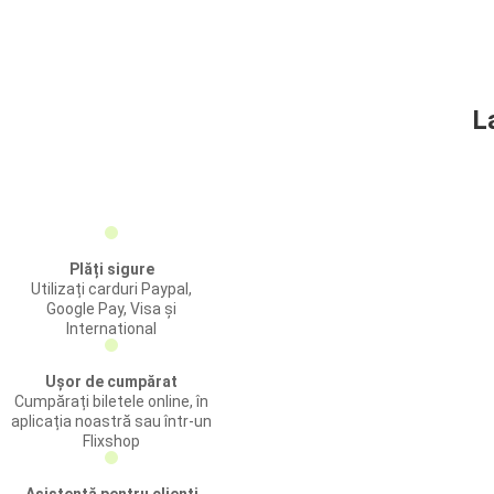
L
Plăți sigure
Utilizați carduri Paypal,
Google Pay, Visa și
International
Ușor de cumpărat
Cumpărați biletele online, în
aplicația noastră sau într-un
Flixshop