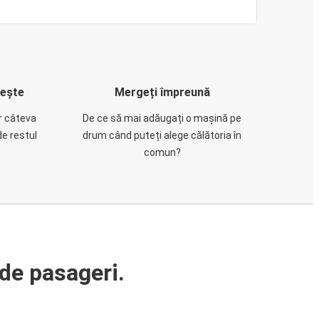
rește
Mergeți împreună
ar câteva
De ce să mai adăugați o mașină pe
de restul
drum când puteți alege călătoria în
comun?
de pasageri.