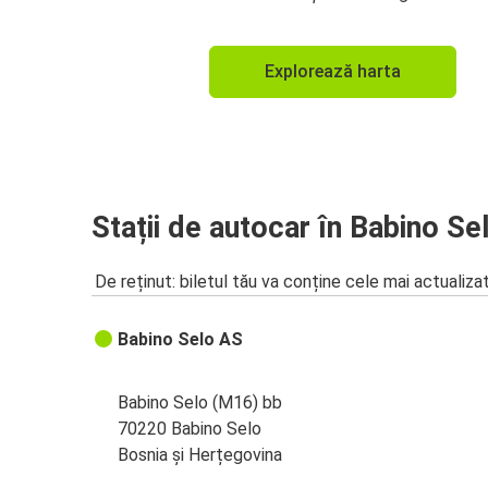
Explorează harta
Stații de autocar în Babino Se
De reținut: biletul tău va conține cele mai actualiza
Babino Selo AS
Babino Selo (M16) bb
70220 Babino Selo
Bosnia și Herțegovina