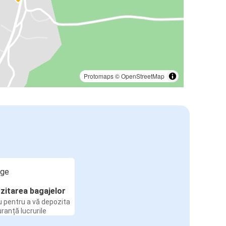
Protomaps
©
OpenStreetMap
zitarea bagajelor
u pentru a vă depozita
uranță lucrurile