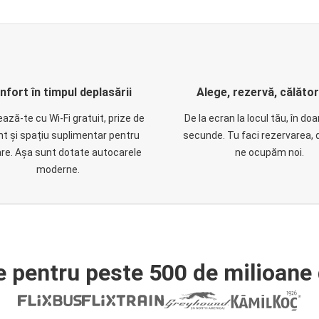
nfort în timpul deplasării
Alege, rezervă, călăto
ază-te cu Wi-Fi gratuit, prize de
De la ecran la locul tău, în do
nt și spațiu suplimentar pentru
secunde. Tu faci rezervarea, 
are. Așa sunt dotate autocarele
ne ocupăm noi.
moderne.
e pentru peste 500 de milioane 