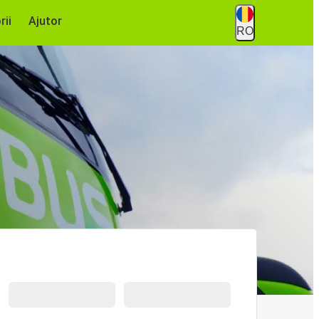
rii
Ajutor
RO