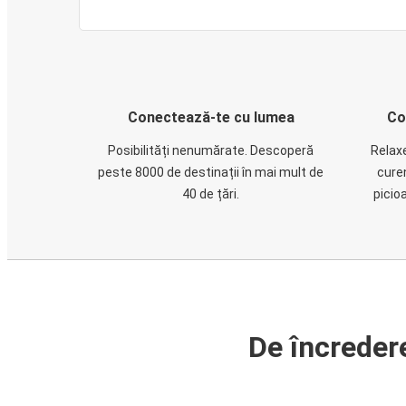
Conectează-te cu lumea
Co
Posibilități nenumărate. Descoperă
Relaxe
peste 8000 de destinații în mai mult de
cure
40 de țări.
picio
De încreder