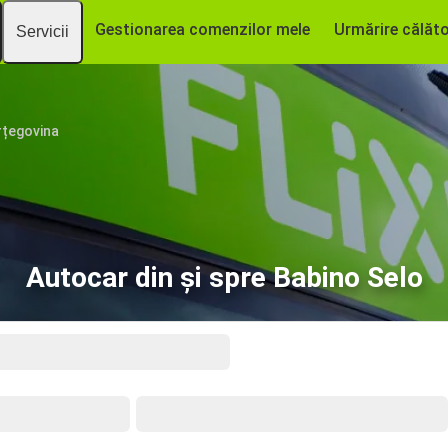
Gestionarea comenzilor mele
Urmărire călăto
Servicii
rțegovina
Autocar din și spre Babino Selo