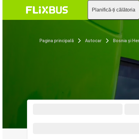
Planifică-ți călătoria
Pagina principală
Autocar
Bosnia și He