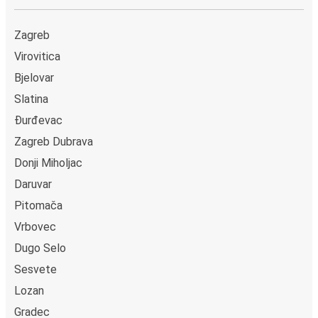
Zagreb
Virovitica
Bjelovar
Slatina
Đurđevac
Zagreb Dubrava
Donji Miholjac
Daruvar
Pitomača
Vrbovec
Dugo Selo
Sesvete
Lozan
Gradec