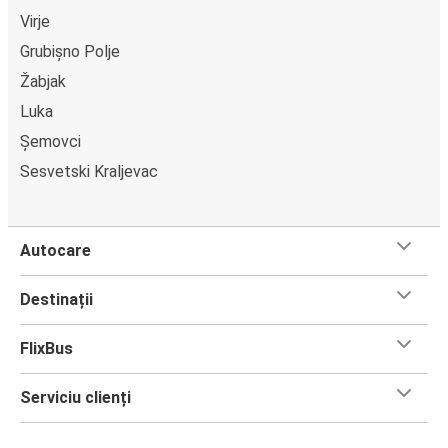
Virje
Grubișno Polje
Žabjak
Luka
Șemovci
Sesvetski Kraljevac
Autocare
Destinații
FlixBus
Serviciu clienți