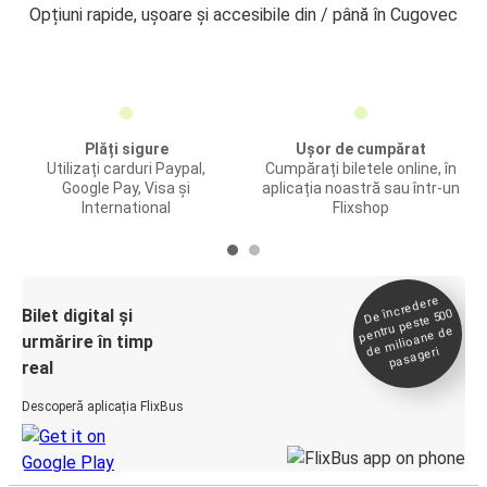
Opțiuni rapide, ușoare și accesibile din / până în Cugovec
Plăți sigure
Ușor de cumpărat
Utilizați carduri Paypal,
Cumpărați biletele online, în
Google Pay, Visa și
aplicația noastră sau într-un
International
Flixshop
De încredere
de
Bilet digital și
pentru peste 500
milioane de
urmărire în timp
pasageri
real
Descoperă aplicația FlixBus