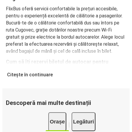
FlixBus oferă servicii confortabile la prețuri accesibile,
pentru o experiență excelentă de călătorie a pasagerilor.
Bucură-te de o călătorie confortabilă dus sau întors pe
ruta Cugovec, grație dotărilor noastre precum Wi-Fi
gratuit și prize electrice la bordul autocarelor. Alege locul
preferat la efectuarea rezervării și călătorește relaxat,
având bagajul de mână și cel de cală incluse în bilet.
Cum să îți rezervi biletul de autocar pentru
călătorii dus sau întors pe ruta Cugovec
Citește în continuare
Rezervarea unui bilet pentru autocarele FlixBus este
extrem de simplă: pe acest site web sau în aplicația
gratuită FlixBus, poți efectua rezervarea cu doar câteva
clicuri. La achiziționarea online a unui bilet dus sau întors
Descoperă mai multe destinații
pe ruta Cugovec, poți alege între diferite metode sigure
de plată online, cum ar fi card de credit, PayPal, Google și
Orașe
Legături
Apple Pay. Alternativ, poți plăti în numerar la bordul
autocarelor sau la unul din punctele de vânzare.