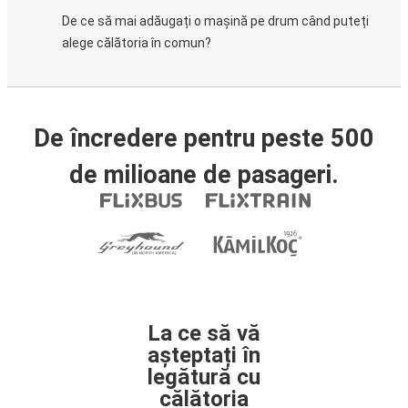
De ce să mai adăugați o mașină pe drum când puteți
alege călătoria în comun?
De încredere pentru peste 500
de milioane de pasageri.
La ce să vă
așteptați în
legătură cu
călătoria