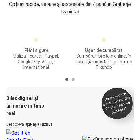
Opțiuni rapide, ușoare și accesibile din / până în Graberje
Ivanićko
Plăți sigure
Ușor de cumpărat
Utilizați carduri Paypal,
Cumpărați biletele online, în
Google Pay, Visa și
aplicația noastră sau într-un
International
Flixshop
De încredere
de
Bilet digital și
pentru peste 500
milioane de
urmărire în timp
pasageri
real
Descoperă aplicația FlixBus