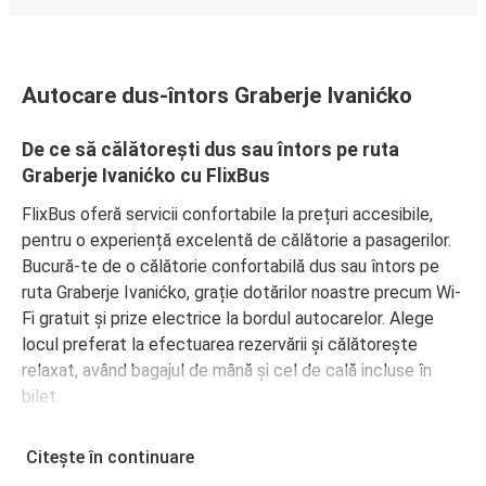
Autocare dus-întors Graberje Ivanićko
De ce să călătorești dus sau întors pe ruta
Graberje Ivanićko cu FlixBus
FlixBus oferă servicii confortabile la prețuri accesibile,
pentru o experiență excelentă de călătorie a pasagerilor.
Bucură-te de o călătorie confortabilă dus sau întors pe
ruta Graberje Ivanićko, grație dotărilor noastre precum Wi-
Fi gratuit și prize electrice la bordul autocarelor. Alege
locul preferat la efectuarea rezervării și călătorește
relaxat, având bagajul de mână și cel de cală incluse în
bilet.
Cum să îți rezervi biletul de autocar pentru
Citește în continuare
călătorii dus sau întors pe ruta Graberje Ivanićko