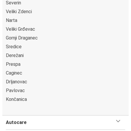
Severin
Veliki Zdenci
Narta
Veliki Grđevac
Gornji Draganec
Sredice
Derežani
Prespa
Caginec
Drljanovac
Pavlovac
Končanica
Autocare