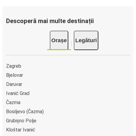
Rezervarea unui bilet pentru autocarele FlixBus este
extrem de simplă: pe acest site web sau în aplicația
gratuită FlixBus, poți efectua rezervarea cu doar câteva
Descoperă mai multe destinații
clicuri. La achiziționarea online a unui bilet dus sau întors
pe ruta Graberje Ivanićko, poți alege între diferite metode
Orașe
Legături
sigure de plată online, cum ar fi card de credit, PayPal,
Google și Apple Pay. Alternativ, poți plăti în numerar la
bordul autocarelor sau la unul din punctele de vânzare.
Zagreb
Bjelovar
Daruvar
Ivanić Grad
Čazma
Bosiljevo (Čazma)
Grubișno Polje
Kloštar Ivanić