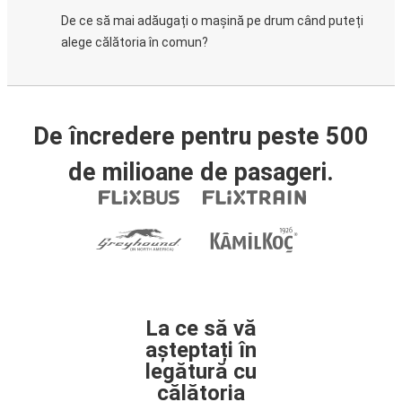
De ce să mai adăugați o mașină pe drum când puteți
alege călătoria în comun?
De încredere pentru peste 500
de milioane de pasageri.
La ce să vă
așteptați în
legătură cu
călătoria