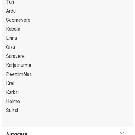
Türi
Ardu
Soomevere
Kabala
Linna
Oisu
Săravere
Karjatnurme
Peetrimõisa
Krei
Karksi
Helme
Sultsi
Autocare