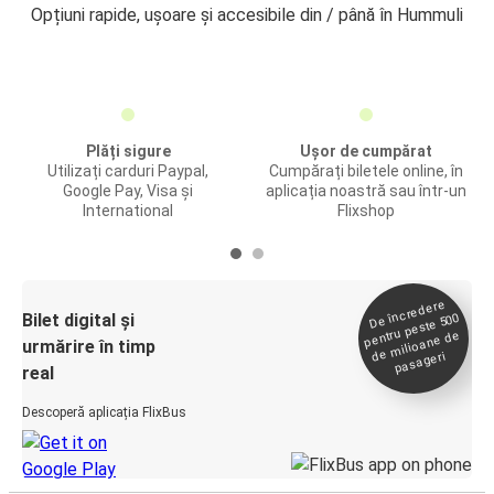
Opțiuni rapide, ușoare și accesibile din / până în Hummuli
Plăți sigure
Ușor de cumpărat
Utilizați carduri Paypal,
Cumpărați biletele online, în
Google Pay, Visa și
aplicația noastră sau într-un
International
Flixshop
De încredere
de
Bilet digital și
pentru peste 500
milioane de
urmărire în timp
pasageri
real
Descoperă aplicația FlixBus