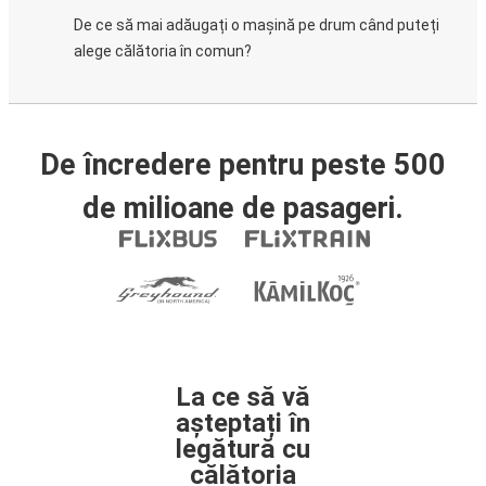
De ce să mai adăugați o mașină pe drum când puteți
alege călătoria în comun?
De încredere pentru peste 500
de milioane de pasageri.
La ce să vă
așteptați în
legătură cu
călătoria