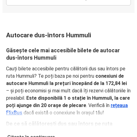
Autocare dus-întors Hummuli
Găsește cele mai accesibile bilete de autocar
dus-întors Hummuli
Cauți bilete accesibile pentru călătorii dus sau întors pe
ruta Hummuli? Te poți baza pe noi pentru
conexiuni de
autocare Hummuli la prețuri începând de la 172,84 lei
– și poți economisi și mai mult dacă îți rezervi călătoriile în
prealabil.
Este disponibilă 1 o stație în Hummuli, la care
poți ajunge din 20 orașe de plecare
. Verifică în
rețeaua
FlixBus
dacă există o conexiune în orașul tău!
De ce să călătorești dus sau întors pe ruta
Hummuli cu FlixBus