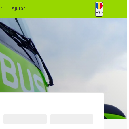
rii
Ajutor
RO