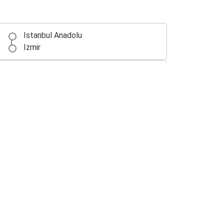
Istanbul Anadolu
Izmir
Bodrum
Izmir
Izmir
Balıkesir
Izmir
Adana
București
Izmir
Izmir