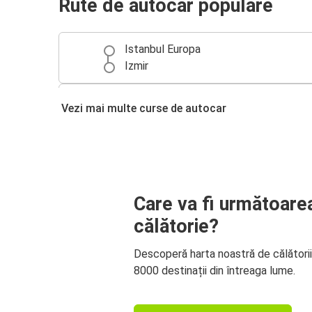
Rute de autocar populare
Istanbul Europa
Izmir
Izmir
Vezi mai multe curse de autocar
Istanbul Anadolu
Izmir
Bodrum
Care va fi următoare
Balıkesir
Izmir
călătorie?
Descoperă harta noastră de călători
Izmir
8000 destinații din întreaga lume.
Bartın
Constanța