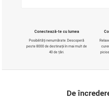
Conectează-te cu lumea
Co
Posibilități nenumărate. Descoperă
Relaxe
peste 8000 de destinații în mai mult de
cure
40 de țări.
picio
De încreder