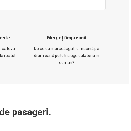
rește
Mergeți împreună
ar câteva
De ce să mai adăugați o mașină pe
de restul
drum când puteți alege călătoria în
comun?
de pasageri.