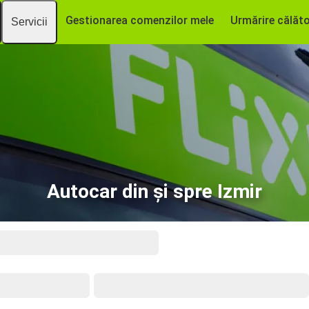
Gestionarea comenzilor mele
Urmărire călăto
Servicii
Autocar din și spre Izmir