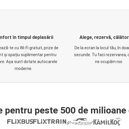
nfort în timpul deplasării
Alege, rezervă, călăto
ază-te cu Wi-Fi gratuit, prize de
De la ecran la locul tău, în do
nt și spațiu suplimentar pentru
secunde. Tu faci rezervarea, 
are. Așa sunt dotate autocarele
ne ocupăm noi.
moderne.
e pentru peste 500 de milioane 