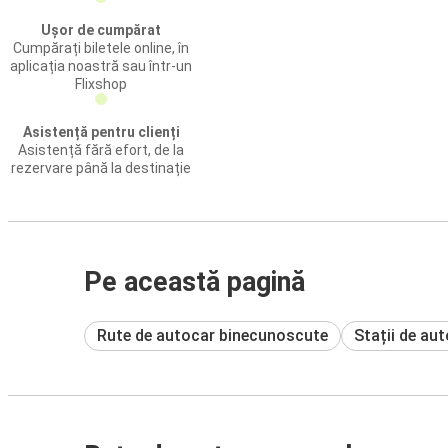
Ușor de cumpărat
Cumpărați biletele online, în
aplicația noastră sau într-un
Flixshop
Asistență pentru clienți
Asistență fără efort, de la
rezervare până la destinație
Pe această pagină
Rute de autocar binecunoscute
Stații de au