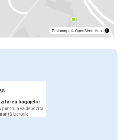
Protomaps
©
OpenStreetMap
zitarea bagajelor
u pentru a vă depozita
uranță lucrurile