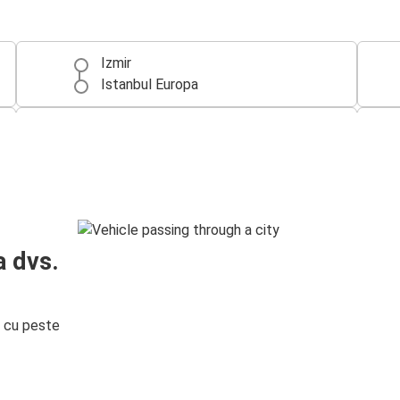
Izmir
Istanbul Europa
Kuşadası
Izmir
Izmir
Kuşadası
a dvs.
Adana
Izmir
i cu peste
Bartın
Izmir
Izmir