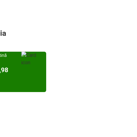
ia
tină
,98