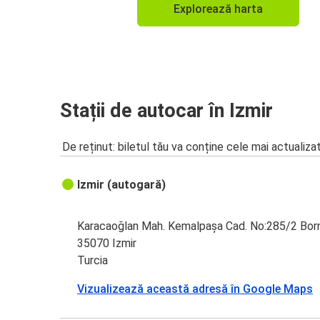
Explorează harta
Izmir
Constanța
Izmir
Stații de autocar în Izmir
De reținut: biletul tău va conține cele mai actualiza
Izmir (autogară)
Karacaoğlan Mah. Kemalpaşa Cad. No:285/2 Bor
35070 Izmir
Turcia
Vizualizează această adresă în Google Maps