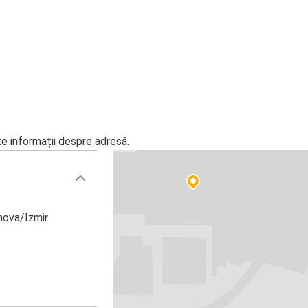
Constanța
te informații despre adresă.
nova/İzmir