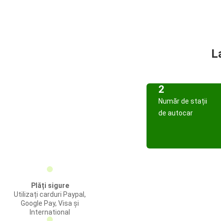
L
2
Număr de stații
de autocar
Plăți sigure
Utilizați carduri Paypal,
Google Pay, Visa și
International