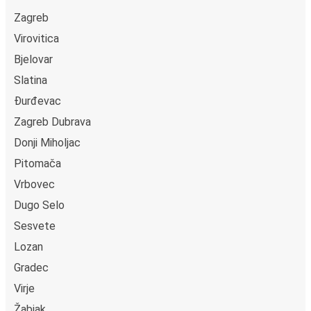
Zagreb
Virovitica
Bjelovar
Slatina
Đurđevac
Zagreb Dubrava
Donji Miholjac
Pitomača
Vrbovec
Dugo Selo
Sesvete
Lozan
Gradec
Virje
Žabjak