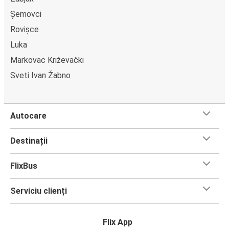
Șemovci
Rovișce
Luka
Markovac Križevački
Sveti Ivan Žabno
Autocare
Destinații
FlixBus
Serviciu clienți
Flix App