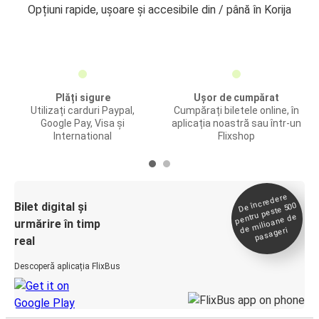
Opțiuni rapide, ușoare și accesibile din / până în Korija
Plăți sigure
Ușor de cumpărat
Utilizați carduri Paypal,
Cumpărați biletele online, în
Google Pay, Visa și
aplicația noastră sau într-un
International
Flixshop
De încredere
de
Bilet digital și
pentru peste 500
milioane de
urmărire în timp
pasageri
real
Descoperă aplicația FlixBus