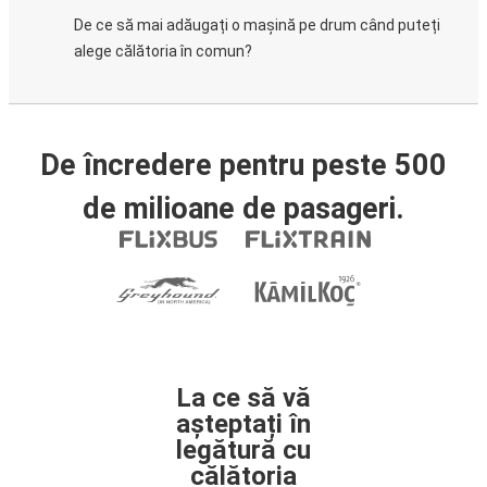
De ce să mai adăugați o mașină pe drum când puteți
alege călătoria în comun?
De încredere pentru peste 500
de milioane de pasageri.
La ce să vă
așteptați în
legătură cu
călătoria