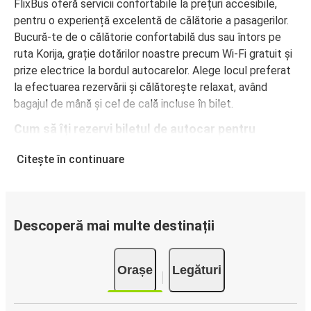
FlixBus oferă servicii confortabile la prețuri accesibile,
pentru o experiență excelentă de călătorie a pasagerilor.
Bucură-te de o călătorie confortabilă dus sau întors pe
ruta Korija, grație dotărilor noastre precum Wi-Fi gratuit și
prize electrice la bordul autocarelor. Alege locul preferat
la efectuarea rezervării și călătorește relaxat, având
bagajul de mână și cel de cală incluse în bilet.
Cum să îți rezervi biletul de autocar pentru
călătorii dus sau întors pe ruta Korija
Citește în continuare
Rezervarea unui bilet pentru autocarele FlixBus este
extrem de simplă: pe acest site web sau în aplicația
gratuită FlixBus, poți efectua rezervarea cu doar câteva
clicuri. La achiziționarea online a unui bilet dus sau întors
Descoperă mai multe destinații
pe ruta Korija, poți alege între diferite metode sigure de
plată online, cum ar fi card de credit, PayPal, Google și
Orașe
Legături
Apple Pay. Alternativ, poți plăti în numerar la bordul
autocarelor sau la unul din punctele de vânzare.