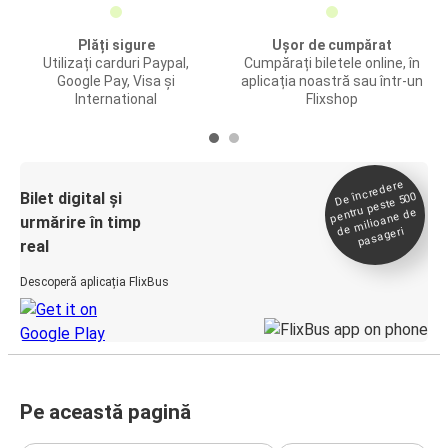
Plăți sigure
Ușor de cumpărat
Utilizați carduri Paypal,
Cumpărați biletele online, în
Google Pay, Visa și
aplicația noastră sau într-un
International
Flixshop
De încredere
de
Bilet digital și
pentru peste 500
milioane de
urmărire în timp
pasageri
real
Descoperă aplicația FlixBus
Pe această pagină