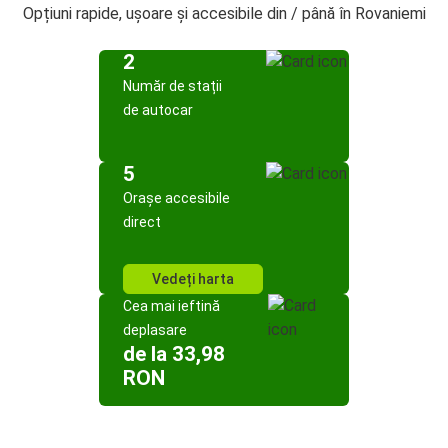
Opțiuni rapide, ușoare și accesibile din / până în Rovaniemi
2
Număr de stații
de autocar
5
Orașe accesibile
direct
Vedeți harta
Cea mai ieftină
deplasare
de la 33,98
RON