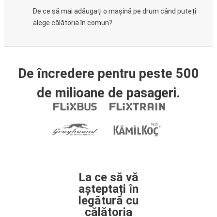
De ce să mai adăugați o mașină pe drum când puteți
alege călătoria în comun?
De încredere pentru peste 500
de milioane de pasageri.
La ce să vă
așteptați în
legătură cu
călătoria