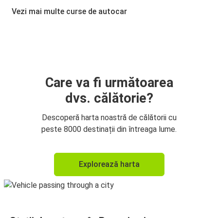
Rovaniemi
Vezi mai multe curse de autocar
Rovaniemi
Tallinn
Tallinn
Rovaniemi
Care va fi următoarea
dvs. călătorie?
Kuopio
Rovaniemi
Descoperă harta noastră de călătorii cu
peste 8000 destinații din întreaga lume.
Rovaniemi
Kuopio
Explorează harta
Rovaniemi
Kuopio