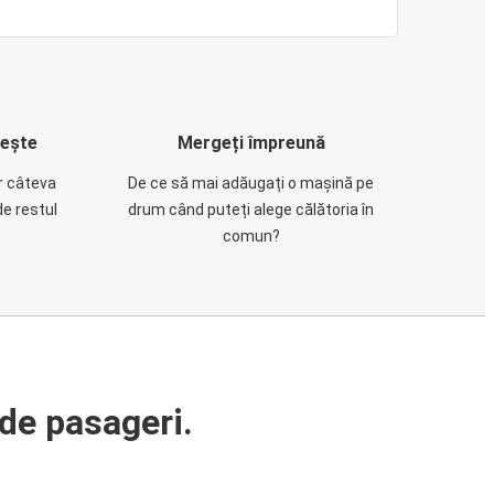
rește
Mergeți împreună
ar câteva
De ce să mai adăugați o mașină pe
de restul
drum când puteți alege călătoria în
comun?
de pasageri.