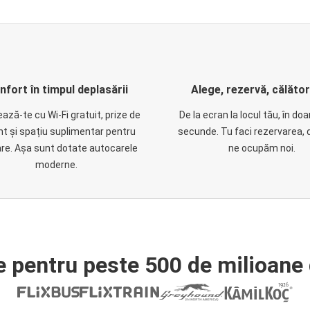
nfort în timpul deplasării
Alege, rezervă, călăto
ază-te cu Wi-Fi gratuit, prize de
De la ecran la locul tău, în do
nt și spațiu suplimentar pentru
secunde. Tu faci rezervarea, 
are. Așa sunt dotate autocarele
ne ocupăm noi.
moderne.
e pentru peste 500 de milioane 