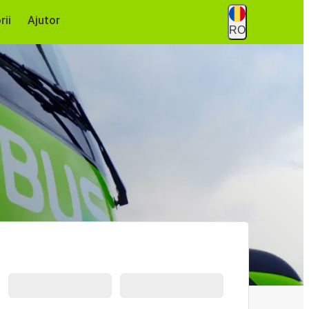
rii
Ajutor
RO