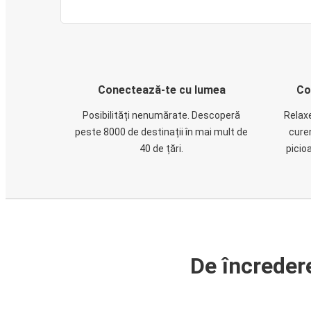
Conectează-te cu lumea
Co
Posibilități nenumărate. Descoperă
Relaxe
peste 8000 de destinații în mai mult de
cure
40 de țări.
picio
De încreder