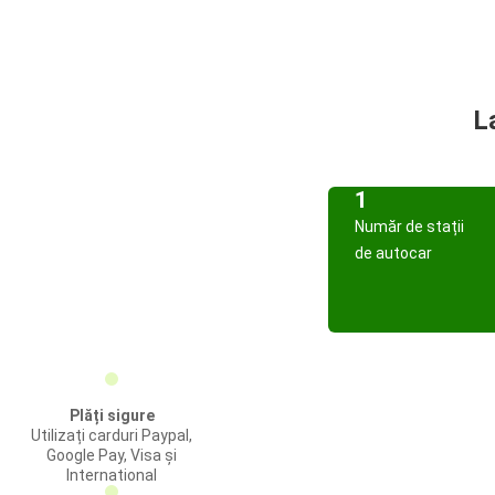
L
1
Număr de stații
de autocar
Plăți sigure
Utilizați carduri Paypal,
Google Pay, Visa și
International