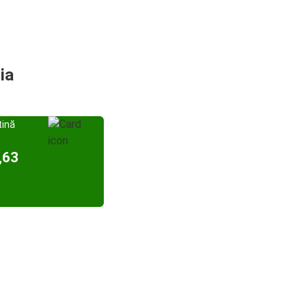
ia
tină
,63