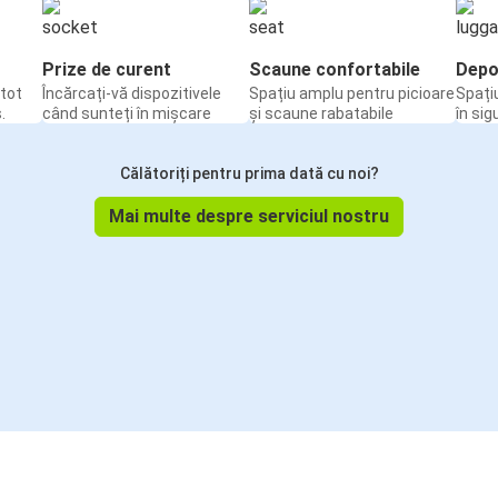
Prize de curent
Scaune confortabile
Depo
tot
Încărcați-vă dispozitivele
Spațiu amplu pentru picioare
Spați
.
când sunteți în mișcare
și scaune rabatabile
în sig
Călătoriți pentru prima dată cu noi?
Mai multe despre serviciul nostru