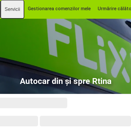
Gestionarea comenzilor mele
Urmărire călăto
Servicii
Autocar din și spre Rtina