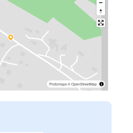
Protomaps
©
OpenStreetMap