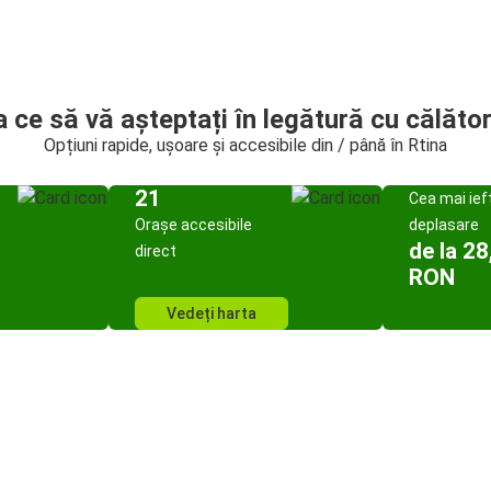
a ce să vă așteptați în legătură cu călător
Opțiuni rapide, ușoare și accesibile din / până în Rtina
21
Cea mai ief
Orașe accesibile
deplasare
de la 28
direct
RON
Vedeți harta