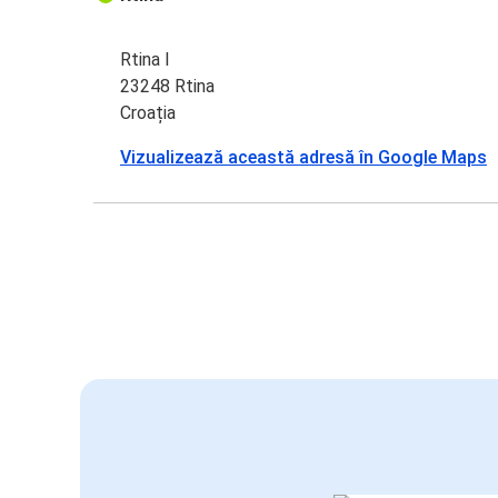
Rtina I
23248 Rtina
Croația
Vizualizează această adresă în Google Maps