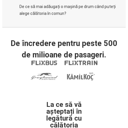
De ce să mai adăugați o mașină pe drum când puteți
alege călătoria în comun?
De încredere pentru peste 500
de milioane de pasageri.
La ce să vă
așteptați în
legătură cu
călătoria