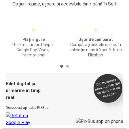
Opțiuni rapide, ușoare și accesibile din / până în Selli
Plăți sigure
Ușor de cumpărat
Utilizați carduri Paypal,
Cumpărați biletele online, în
Google Pay, Visa și
aplicația noastră sau într-un
International
Flixshop
De încredere
de
Bilet digital și
pentru peste 500
milioane de
urmărire în timp
pasageri
real
Descoperă aplicația FlixBus