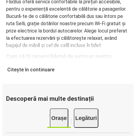
FlixBus oferă servicii confortabile la prețuri accesibile,
pentru o experiență excelentă de călătorie a pasagerilor.
Bucură-te de o călătorie confortabilă dus sau întors pe
ruta Selli, grație dotărilor noastre precum Wi-Fi gratuit și
prize electrice la bordul autocarelor. Alege locul preferat
la efectuarea rezervării și călătorește relaxat, având
bagajul de mână și cel de cală incluse în bilet.
Cum să îți rezervi biletul de autocar pentru
călătorii dus sau întors pe ruta Selli
Citește în continuare
Rezervarea unui bilet pentru autocarele FlixBus este
extrem de simplă: pe acest site web sau în aplicația
gratuită FlixBus, poți efectua rezervarea cu doar câteva
clicuri. La achiziționarea online a unui bilet dus sau întors
Descoperă mai multe destinații
pe ruta Selli, poți alege între diferite metode sigure de
plată online, cum ar fi card de credit, PayPal, Google și
Orașe
Legături
Apple Pay. Alternativ, poți plăti în numerar la bordul
autocarelor sau la unul din punctele de vânzare.