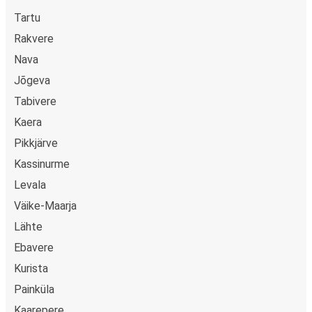
Tartu
Rakvere
Nava
Jõgeva
Tabivere
Kaera
Pikkjärve
Kassinurme
Levala
Väike-Maarja
Lähte
Ebavere
Kurista
Painküla
Kaarepere