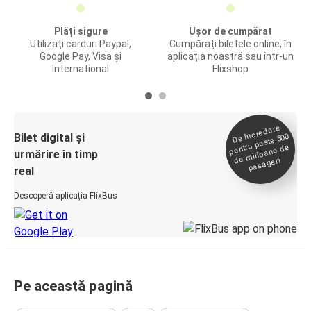
Plăți sigure
Ușor de cumpărat
Utilizați carduri Paypal,
Cumpărați biletele online, în
Google Pay, Visa și
aplicația noastră sau într-un
International
Flixshop
De încredere
de
Bilet digital și
pentru peste 500
milioane de
urmărire în timp
pasageri
real
Descoperă aplicația FlixBus
Pe această pagină