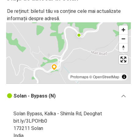
De reținut: biletul tău va conține cele mai actualizate
informații despre adresă.
Protomaps
©
OpenStreetMap
Solan - Bypass (N)
Solan Bypass, Kalka - Shimla Rd, Deoghat
bit.ly/3LPOHb0
173211 Solan
India