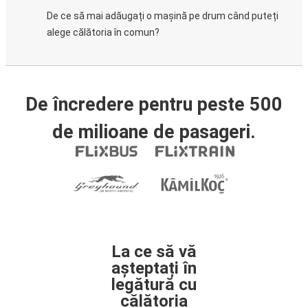
De ce să mai adăugați o mașină pe drum când puteți
alege călătoria în comun?
De încredere pentru peste 500
de milioane de pasageri.
La ce să vă
așteptați în
legătură cu
călătoria