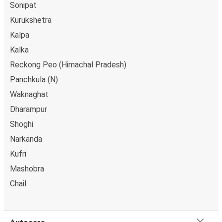
Sonipat
pe ruta Solan, poți alege între diferite metode sigure de
plată online, cum ar fi card de credit, PayPal, Google și
Kurukshetra
Apple Pay. Alternativ, poți plăti în numerar la bordul
Kalpa
autocarelor sau la unul din punctele de vânzare.
Kalka
Reckong Peo (Himachal Pradesh)
Panchkula (N)
Waknaghat
Dharampur
Shoghi
Narkanda
Kufri
Mashobra
Chail