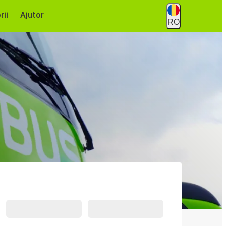
rii
Ajutor
RO