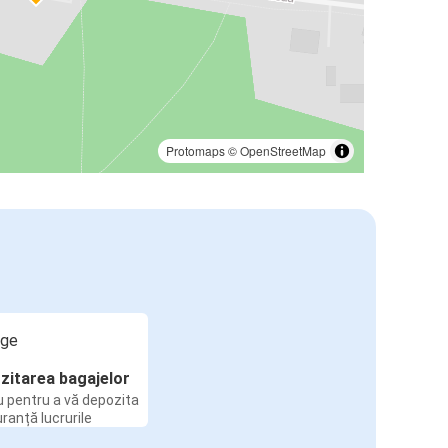
Protomaps
©
OpenStreetMap
zitarea bagajelor
u pentru a vă depozita
uranță lucrurile