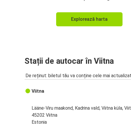
Explorează harta
Stații de autocar în Viitna
De reținut: biletul tău va conține cele mai actualiza
Viitna
Lääne-Viru maakond, Kadrina vald, Viitna küla, Vii
45202 Viitna
Estonia