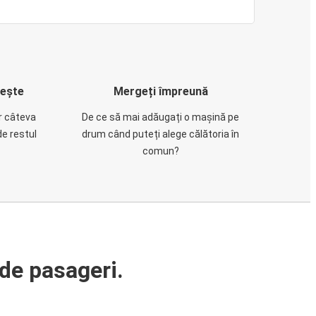
rește
Mergeți împreună
ar câteva
De ce să mai adăugați o mașină pe
de restul
drum când puteți alege călătoria în
comun?
de pasageri.