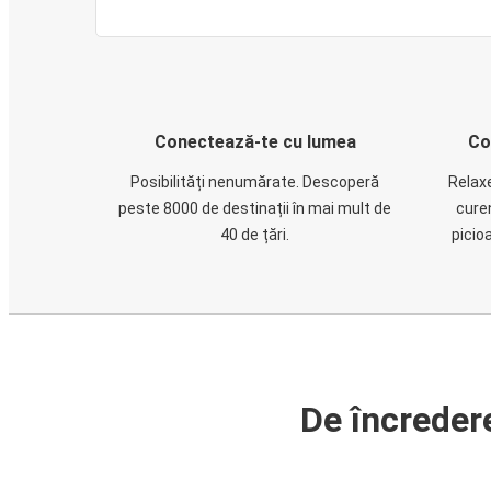
Conectează-te cu lumea
Co
Posibilități nenumărate. Descoperă
Relaxe
peste 8000 de destinații în mai mult de
cure
40 de țări.
picio
De încreder