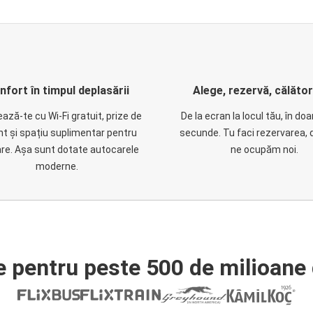
nfort în timpul deplasării
Alege, rezervă, călăto
ază-te cu Wi-Fi gratuit, prize de
De la ecran la locul tău, în do
nt și spațiu suplimentar pentru
secunde. Tu faci rezervarea, 
are. Așa sunt dotate autocarele
ne ocupăm noi.
moderne.
e pentru peste 500 de milioane 