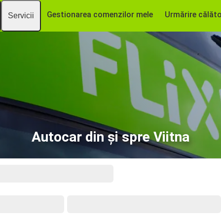
Gestionarea comenzilor mele
Urmărire călăto
Servicii
Autocar din și spre Viitna