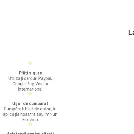
L
Plăți sigure
Utilizați carduri Paypal,
Google Pay, Visa și
International
Ușor de cumpărat
Cumpărați biletele online, în
aplicația noastră sau într-un
Flixshop