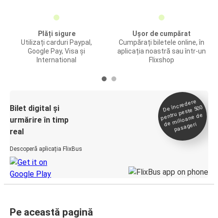
Plăți sigure
Ușor de cumpărat
Utilizați carduri Paypal,
Cumpărați biletele online, în
Google Pay, Visa și
aplicația noastră sau într-un
International
Flixshop
De încredere
de
Bilet digital și
pentru peste 500
milioane de
urmărire în timp
pasageri
real
Descoperă aplicația FlixBus
Pe această pagină