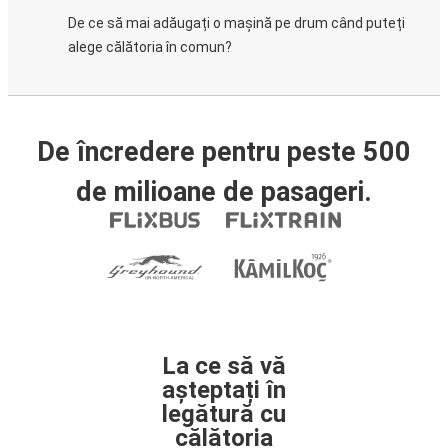
De ce să mai adăugați o mașină pe drum când puteți
alege călătoria în comun?
De încredere pentru peste 500
de milioane de pasageri.
La ce să vă
așteptați în
legătură cu
călătoria