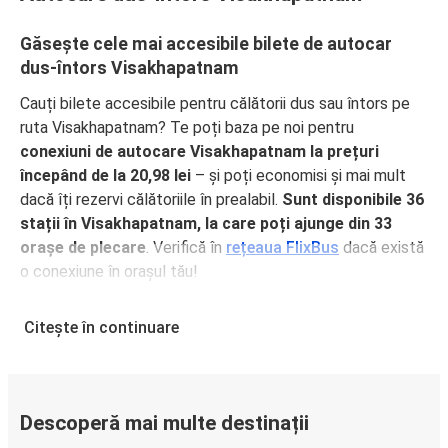
Găsește cele mai accesibile bilete de autocar
dus-întors Visakhapatnam
Cauți bilete accesibile pentru călătorii dus sau întors pe
ruta Visakhapatnam? Te poți baza pe noi pentru
conexiuni de autocare Visakhapatnam la prețuri
începând de la 20,98 lei
– și poți economisi și mai mult
dacă îți rezervi călătoriile în prealabil.
Sunt disponibile 36
stații în Visakhapatnam, la care poți ajunge din 33
orașe de plecare
. Verifică în
rețeaua FlixBus
dacă există
o conexiune în orașul tău!
De ce să călătorești dus sau întors pe ruta
Citește în continuare
Visakhapatnam cu FlixBus
FlixBus oferă servicii confortabile la prețuri accesibile,
pentru o experiență excelentă de călătorie a pasagerilor.
Bucură-te de o călătorie confortabilă dus sau întors pe
Descoperă mai multe destinații
ruta Visakhapatnam, grație dotărilor noastre precum Wi-Fi