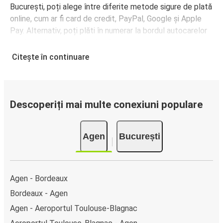
București, poți alege între diferite metode sigure de plată
online, cum ar fi card de credit, PayPal, Google și Apple
Pay. Alternativ, poți plăti în numerar la bordul autocarelor
sau la unul din punctele de vânzare.
Citește în continuare
Descoperiți mai multe conexiuni populare
Agen
București
Agen - Bordeaux
Bordeaux - Agen
Agen - Aeroportul Toulouse-Blagnac