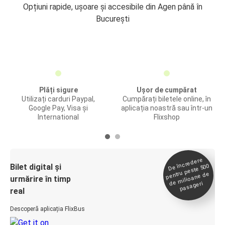
Opțiuni rapide, ușoare și accesibile din Agen până în
București
Plăți sigure
Ușor de cumpărat
Utilizați carduri Paypal,
Cumpărați biletele online, în
Google Pay, Visa și
aplicația noastră sau într-un
International
Flixshop
De încredere
de
Bilet digital și
pentru peste 500
milioane de
urmărire în timp
pasageri
real
Descoperă aplicația FlixBus