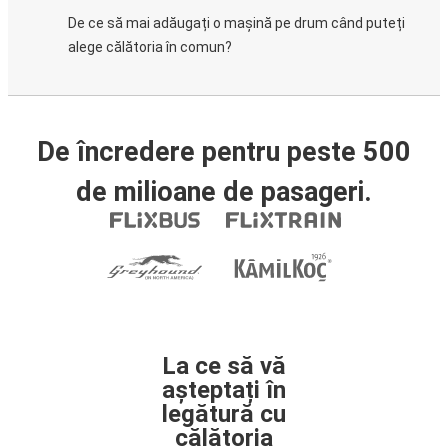
De ce să mai adăugați o mașină pe drum când puteți
alege călătoria în comun?
De încredere pentru peste 500
de milioane de pasageri.
La ce să vă
așteptați în
legătură cu
călătoria