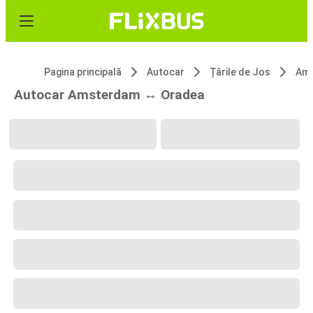
Pagina principală
Autocar
Țările de Jos
Am
Autocar Amsterdam ↔ Oradea