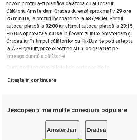
nevoie pentru a-ți planifica călătoria cu autocarul!
Călătoria Amsterdam-Oradea durează aproximativ
29 ore
25 minute
, la prețuri începând de la
687,98 lei
. Primul
autocar pleacă la
02:00
iar ultimul autocar pleacă la
23:15
.
FlixBus operează
9 curse
în fiecare zi între Amsterdam și
Oradea, iar în timpul călătoriilor cu FlixBus, te poți aștepta
la Wi-Fi gratuit, prize electrice și un loc garantat pe
întreaga durată a călătoriei.
Cum poți rezerva biletul de autocar de la
Amsterdam la Oradea
Citește în continuare
Rezervarea unui bilet pentru autocarele FlixBus este
incredibil de ușoară: pe acest site web sau în aplicația
gratuită FlixBus, poți efectua rezervarea cu doar câteva
clicuri. La achiziționarea online a unui bilet pe ruta
Descoperiți mai multe conexiuni populare
Amsterdam-Oradea, poți alege între diferite metode
sigure de plată online, cum ar fi card de credit, PayPal,
Amsterdam
Oradea
Google și Apple Pay. Alternativ, poți plăti în numerar la
bordul autocarelor sau la unul din punctele de vânzare.