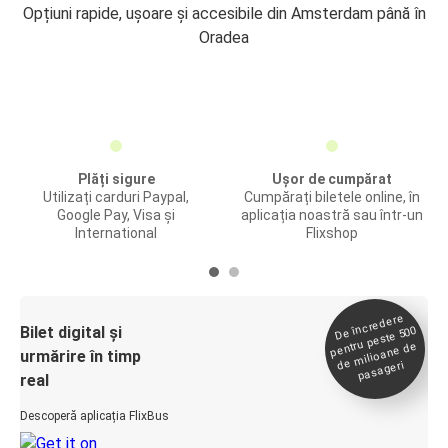
Opțiuni rapide, ușoare și accesibile din Amsterdam până în
Oradea
Plăți sigure
Ușor de cumpărat
Utilizați carduri Paypal,
Cumpărați biletele online, în
Google Pay, Visa și
aplicația noastră sau într-un
International
Flixshop
De încredere
de
Bilet digital și
pentru peste 500
milioane de
urmărire în timp
pasageri
real
Descoperă aplicația FlixBus