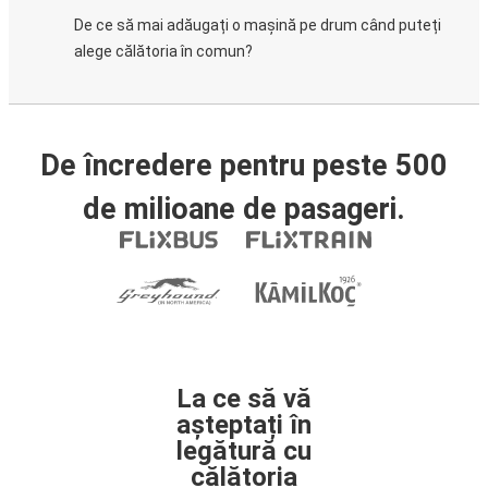
De ce să mai adăugați o mașină pe drum când puteți
alege călătoria în comun?
De încredere pentru peste 500
de milioane de pasageri.
La ce să vă
așteptați în
legătură cu
călătoria