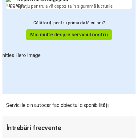
Amsterdam
Spațiu pentru a vă depozita în siguranță lucrurile
Gent
Călătoriți pentru prima dată cu noi?
Amsterdam
Mai multe despre serviciul nostru
Bremen
Amsterdam
Amsterdam
Gent
Amsterdam
Londra
Serviciile din autocar fac obiectul disponibilității
Amsterdam
Dortmund
Întrebări frecvente
Amsterdam