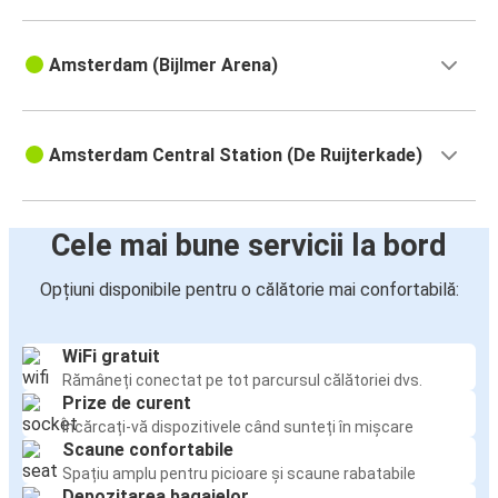
Amsterdam
Amsterdam (Bijlmer Arena)
Amsterdam
Lille
Amsterdam Central Station (De Ruijterkade)
Hanovra
Amsterdam
Cele mai bune servicii la bord
Eindhoven
Amsterdam
Opțiuni disponibile pentru o călătorie mai confortabilă:
Dortmund
Amsterdam
WiFi gratuit
Rămâneți conectat pe tot parcursul călătoriei dvs.
Prize de curent
Amsterdam
Încărcați-vă dispozitivele când sunteți în mișcare
Haga
Scaune confortabile
Spațiu amplu pentru picioare și scaune rabatabile
Duisburg
Depozitarea bagajelor