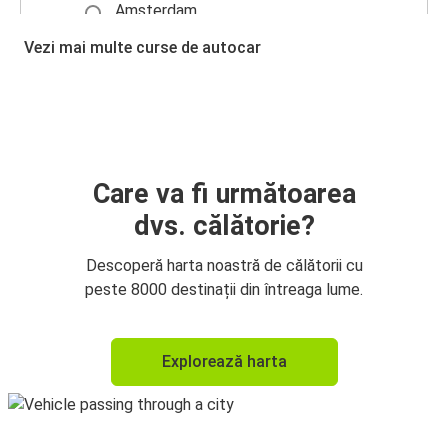
Amsterdam
Paris
Vezi mai multe curse de autocar
Anvers
Amsterdam
Düsseldorf
Amsterdam
Care va fi următoarea
dvs. călătorie?
Amsterdam
Anvers
Descoperă harta noastră de călătorii cu
peste 8000 destinații din întreaga lume.
Berlin
Amsterdam
Explorează harta
Amsterdam
Düsseldorf