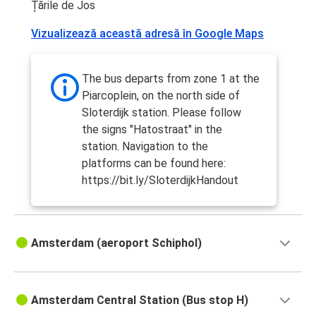
Amsterdam
Țările de Jos
Hamburg
Vizualizează această adresă în Google Maps
Frankfurt
Amsterdam
The bus departs from zone 1 at the
Piarcoplein, on the north side of
Londra
Sloterdijk station. Please follow
Amsterdam
the signs "Hatostraat" in the
station. Navigation to the
Lille
platforms can be found here:
Amsterdam
https://bit.ly/SloterdijkHandout
Amsterdam
Frankfurt
Amsterdam (aeroport Schiphol)
Essen
Amsterdam
Amsterdam Central Station (Bus stop H)
Haga