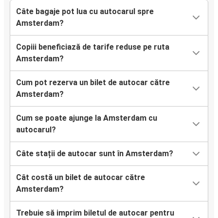
Essen
Câte bagaje pot lua cu autocarul spre
Amsterdam?
Amsterdam
Hanovra
Copiii beneficiază de tarife reduse pe ruta
Amsterdam?
Amsterdam
Eindhoven
Cum pot rezerva un bilet de autocar către
Amsterdam?
Amsterdam
Bremen
Cum se poate ajunge la Amsterdam cu
autocarul?
Munchen
Amsterdam
Câte stații de autocar sunt în Amsterdam?
Stuttgart
Cât costă un bilet de autocar către
Amsterdam
Amsterdam?
Amsterdam
Trebuie să imprim biletul de autocar pentru