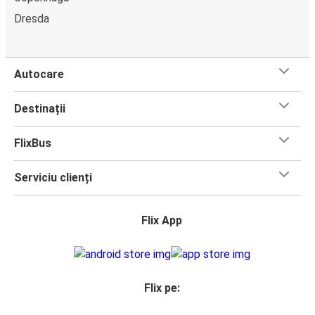
Dresda
Amsterdam
Nürnberg
Autocare
Zurich
Amsterdam
Destinații
Viena
FlixBus
Amsterdam
Serviciu clienți
Amsterdam
Mannheim
Flix App
Amsterdam
Zurich
Flix pe:
Amsterdam
Milano