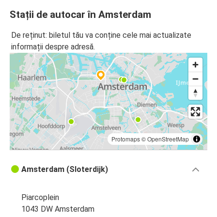
Amsterdam
Stații de autocar în Amsterdam
Berlin
De reținut: biletul tău va conține cele mai actualizate
Rotterdam
informații despre adresă.
Amsterdam
Köln
Amsterdam
Hamburg
Amsterdam
Protomaps
©
OpenStreetMap
Amsterdam
Köln
Amsterdam (Sloterdijk)
Amsterdam
Rotterdam
Piarcoplein
1043 DW Amsterdam