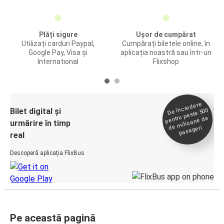
Plăți sigure
Ușor de cumpărat
Utilizați carduri Paypal,
Cumpărați biletele online, în
Google Pay, Visa și
aplicația noastră sau într-un
International
Flixshop
De încredere
de
Bilet digital și
pentru peste 500
milioane de
urmărire în timp
pasageri
real
Descoperă aplicația FlixBus
Pe această pagină