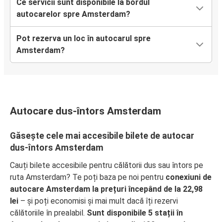
Ce servicii sunt disponibile la bordul
Amsterdam
autocarelor spre Amsterdam?
Amsterdam
Pot rezerva un loc în autocarul spre
Copenhaga
Amsterdam?
Amsterdam
Aeroportul Eindhoven
Amsterdam
Autocare dus-întors Amsterdam
Bruges
Găsește cele mai accesibile bilete de autocar
Amsterdam
dus-întors Amsterdam
Munchen
Cauți bilete accesibile pentru călătorii dus sau întors pe
Aeroportul Eindhoven
ruta Amsterdam? Te poți baza pe noi pentru
conexiuni de
Amsterdam
autocare Amsterdam la prețuri începând de la 22,98
lei
– și poți economisi și mai mult dacă îți rezervi
Maastricht
călătoriile în prealabil.
Sunt disponibile 5 stații în