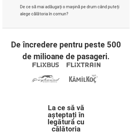
De ce să mai adăugați o mașină pe drum când puteți
alege călătoria în comun?
De încredere pentru peste 500
de milioane de pasageri.
La ce să vă
așteptați în
legătură cu
călătoria