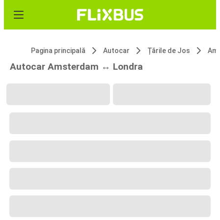
Pagina principală
Autocar
Țările de Jos
Am
Autocar Amsterdam ↔ Londra