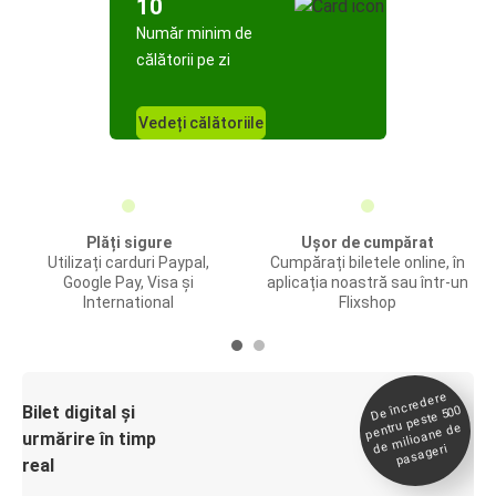
10
Număr minim de
călătorii pe zi
Vedeți călătoriile
Plăți sigure
Ușor de cumpărat
Utilizați carduri Paypal,
Cumpărați biletele online, în
Google Pay, Visa și
aplicația noastră sau într-un
International
Flixshop
De încredere
de
Bilet digital și
pentru peste 500
milioane de
urmărire în timp
pasageri
real