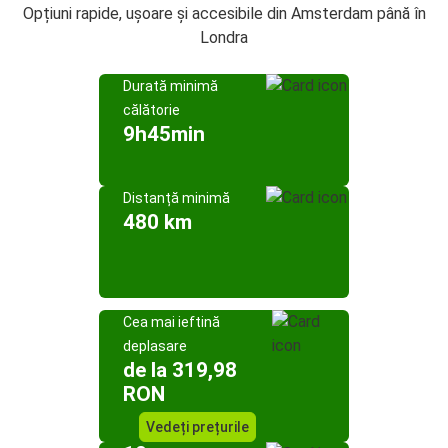
Opțiuni rapide, ușoare și accesibile din Amsterdam până în
Londra
Durată minimă
călătorie
9h45min
Distanță minimă
480 km
Cea mai ieftină
deplasare
de la 319,98
RON
Vedeți prețurile