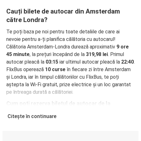
Cauți bilete de autocar din Amsterdam
către Londra?
Te poți baza pe noi pentru toate detaliile de care ai
nevoie pentru a-ți planifica călătoria cu autocarul!
Călătoria Amsterdam-Londra durează aproximativ
9 ore
45 minute
, la prețuri începând de la
319,98 lei
. Primul
autocar pleacă la
03:15
iar ultimul autocar pleacă la
22:40
.
FlixBus operează
10 curse
în fiecare zi între Amsterdam
și Londra, iar în timpul călătoriilor cu FlixBus, te poți
aștepta la Wi-Fi gratuit, prize electrice și un loc garantat
pe întreaga durată a călătoriei.
Cum poți rezerva biletul de autocar de la
Amsterdam la Londra
Citește în continuare
Rezervarea unui bilet pentru autocarele FlixBus este
incredibil de ușoară: pe acest site web sau în aplicația
gratuită FlixBus, poți efectua rezervarea cu doar câteva