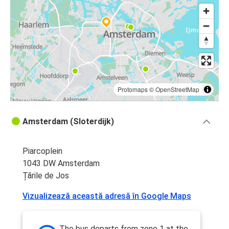
Protomaps
©
OpenStreetMap
Amsterdam (Sloterdijk)
Piarcoplein
1043 DW Amsterdam
Țările de Jos
Vizualizează această adresă în Google Maps
The bus departs from zone 1 at the