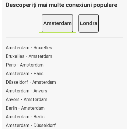
clicuri. La achiziționarea online a unui bilet pe ruta
Descoperiți mai multe conexiuni populare
Amsterdam-Londra, poți alege între diferite metode
sigure de plată online, cum ar fi card de credit, PayPal,
Amsterdam
Londra
Google și Apple Pay. Alternativ, poți plăti în numerar la
bordul autocarelor sau la unul din punctele de vânzare.
Amsterdam - Bruxelles
Bruxelles - Amsterdam
Paris - Amsterdam
Amsterdam - Paris
Düsseldorf - Amsterdam
Amsterdam - Anvers
Anvers - Amsterdam
Berlin - Amsterdam
Amsterdam - Berlin
Amsterdam - Düsseldorf