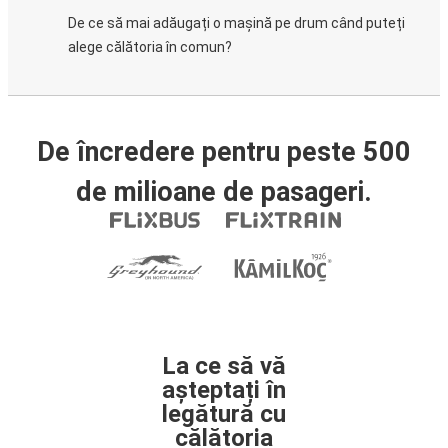
De ce să mai adăugați o mașină pe drum când puteți
alege călătoria în comun?
De încredere pentru peste 500
de milioane de pasageri.
La ce să vă
așteptați în
legătură cu
călătoria