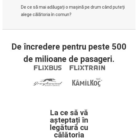
De ce să mai adăugați o mașină pe drum când puteți
alege călătoria în comun?
De încredere pentru peste 500
de milioane de pasageri.
La ce să vă
așteptați în
legătură cu
călătoria