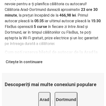
nevoie pentru a-ți planifica călătoria cu autocarul!
Călătoria Arad-Dortmund durează aproximativ
23 ore 30
minute
, la prețuri începând de la
466,98 lei
. Primul
autocar pleacă la
05:35
iar ultimul autocar pleacă la
15:30
.
FlixBus operează
5 curse
în fiecare zi între Arad și
Dortmund, iar în timpul călătoriilor cu FlixBus, te poți
aștepta la Wi-Fi gratuit, prize electrice și un loc garantat
pe întreaga durată a călătoriei.
Cum poți rezerva biletul de autocar de la Arad la
Dortmund
Citește în continuare
Rezervarea unui bilet pentru autocarele FlixBus este
incredibil de ușoară: pe acest site web sau în aplicația
gratuită FlixBus, poți efectua rezervarea cu doar câteva
clicuri. La achiziționarea online a unui bilet pe ruta Arad-
Descoperiți mai multe conexiuni populare
Dortmund, poți alege între diferite metode sigure de
plată online, cum ar fi card de credit, PayPal, Google și
Arad
Dortmund
Apple Pay. Alternativ, poți plăti în numerar la bordul