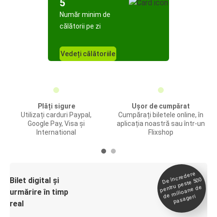
5
Număr minim de
călătorii pe zi
Vedeți călătoriile
Plăți sigure
Ușor de cumpărat
Utilizați carduri Paypal,
Cumpărați biletele online, în
Google Pay, Visa și
aplicația noastră sau într-un
International
Flixshop
De încredere
de
Bilet digital și
pentru peste 500
milioane de
urmărire în timp
pasageri
real