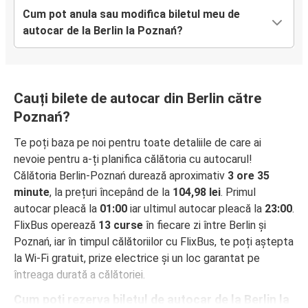
Cum pot anula sau modifica biletul meu de
autocar de la Berlin la Poznań?
Cauți bilete de autocar din Berlin către
Poznań?
Te poți baza pe noi pentru toate detaliile de care ai
nevoie pentru a-ți planifica călătoria cu autocarul!
Călătoria Berlin-Poznań durează aproximativ
3 ore 35
minute
, la prețuri începând de la
104,98 lei
. Primul
autocar pleacă la
01:00
iar ultimul autocar pleacă la
23:00
.
FlixBus operează
13 curse
în fiecare zi între Berlin și
Poznań, iar în timpul călătoriilor cu FlixBus, te poți aștepta
la Wi-Fi gratuit, prize electrice și un loc garantat pe
întreaga durată a călătoriei.
Cum poți rezerva biletul de autocar de la Berlin la