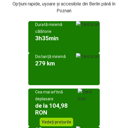
Opțiuni rapide, ușoare și accesibile din Berlin până în
Poznań
Durată minimă
călătorie
3h35min
Distanță minimă
279 km
Cea mai ieftină
deplasare
de la 104,98
RON
Vedeți prețurile