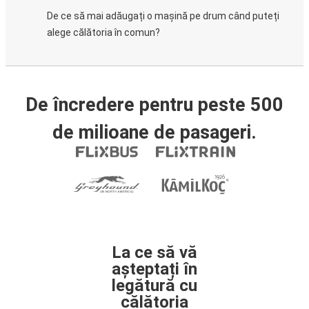
De ce să mai adăugați o mașină pe drum când puteți
alege călătoria în comun?
De încredere pentru peste 500
de milioane de pasageri.
La ce să vă
așteptați în
legătură cu
călătoria