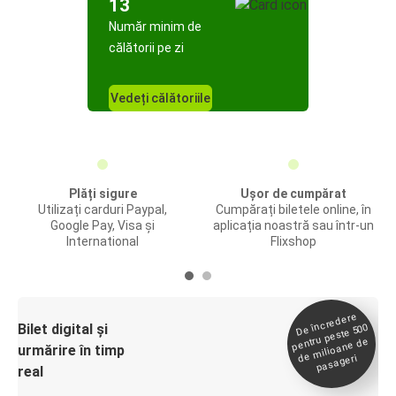
13
Număr minim de
călătorii pe zi
Vedeți călătoriile
Plăți sigure
Ușor de cumpărat
Utilizați carduri Paypal,
Cumpărați biletele online, în
Google Pay, Visa și
aplicația noastră sau într-un
International
Flixshop
De încredere
de
Bilet digital și
pentru peste 500
milioane de
urmărire în timp
pasageri
real