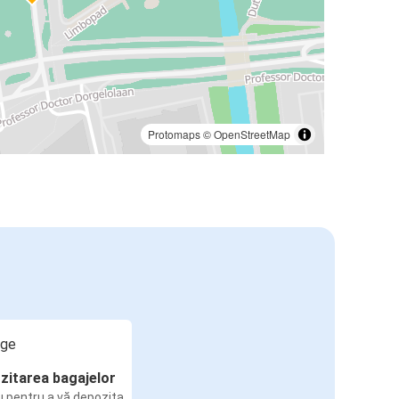
Protomaps
©
OpenStreetMap
zitarea bagajelor
u pentru a vă depozita