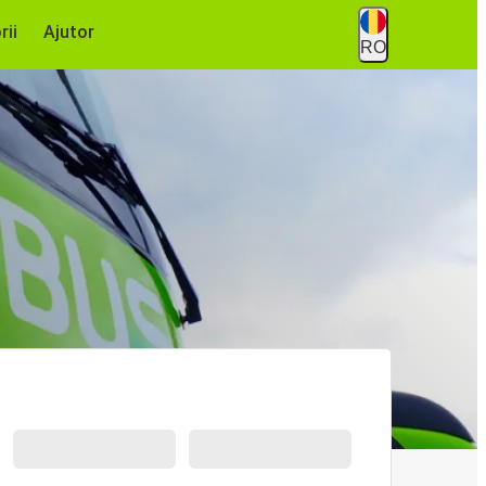
rii
Ajutor
RO