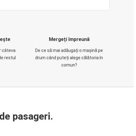
rește
Mergeți împreună
ar câteva
De ce să mai adăugați o mașină pe
de restul
drum când puteți alege călătoria în
comun?
de pasageri.