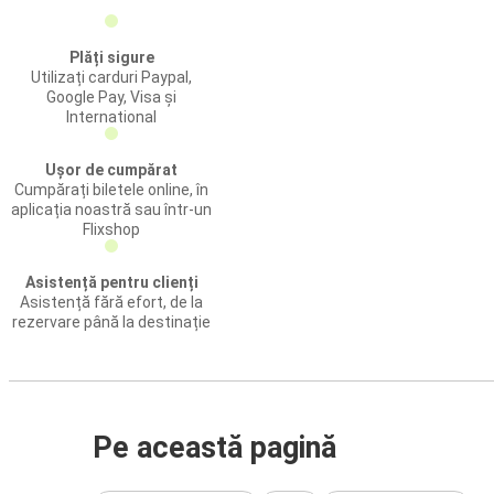
Plăți sigure
Utilizați carduri Paypal,
Google Pay, Visa și
International
Ușor de cumpărat
Cumpărați biletele online, în
aplicația noastră sau într-un
Flixshop
Asistență pentru clienți
Asistență fără efort, de la
rezervare până la destinație
Pe această pagină