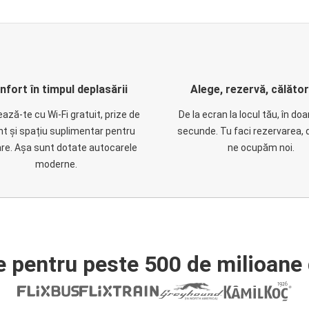
nfort în timpul deplasării
Alege, rezervă, călăto
ază-te cu Wi-Fi gratuit, prize de
De la ecran la locul tău, în do
nt și spațiu suplimentar pentru
secunde. Tu faci rezervarea, 
are. Așa sunt dotate autocarele
ne ocupăm noi.
moderne.
e pentru peste 500 de milioane 