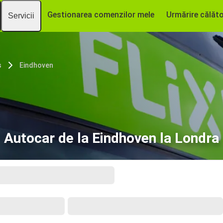
Gestionarea comenzilor mele
Urmărire călăto
Servicii
s
Eindhoven
Autocar de la Eindhoven la Londra