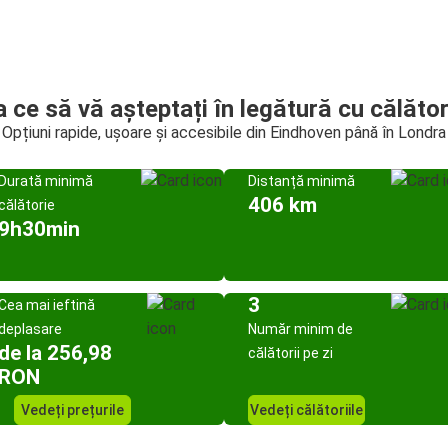
a ce să vă așteptați în legătură cu călător
Opțiuni rapide, ușoare și accesibile din Eindhoven până în Londra
Durată minimă
Distanță minimă
406 km
călătorie
9h30min
3
Cea mai ieftină
deplasare
Număr minim de
de la 256,98
călătorii pe zi
RON
Vedeți prețurile
Vedeți călătoriile