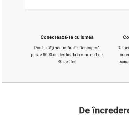
Conectează-te cu lumea
Co
Posibilități nenumărate. Descoperă
Relaxe
peste 8000 de destinații în mai mult de
cure
40 de țări.
picio
De încreder