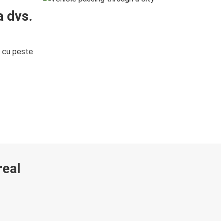
a dvs.
i cu peste
real