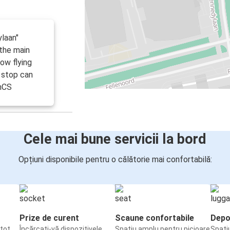
laan"
 the main
low flying
e stop can
enCS
Cele mai bune servicii la bord
Opțiuni disponibile pentru o călătorie mai confortabilă:
Prize de curent
Scaune confortabile
Depo
tot
Încărcați-vă dispozitivele
Spațiu amplu pentru picioare
Spați