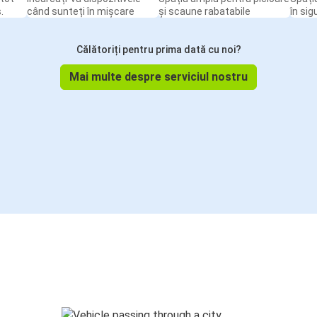
.
când sunteți în mișcare
și scaune rabatabile
în sig
Călătoriți pentru prima dată cu noi?
Mai multe despre serviciul nostru