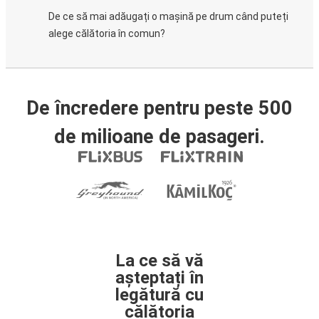
De ce să mai adăugați o mașină pe drum când puteți
alege călătoria în comun?
De încredere pentru peste 500
de milioane de pasageri.
La ce să vă
așteptați în
legătură cu
călătoria