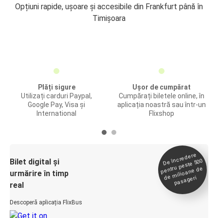
Opțiuni rapide, ușoare și accesibile din Frankfurt până în
Timișoara
Plăți sigure
Ușor de cumpărat
Utilizați carduri Paypal,
Cumpărați biletele online, în
Google Pay, Visa și
aplicația noastră sau într-un
International
Flixshop
De încredere
de
Bilet digital și
pentru peste 500
milioane de
urmărire în timp
pasageri
real
Descoperă aplicația FlixBus