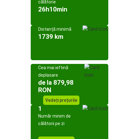
călătorie
26h10min
Distanță minimă
1739 km
Cea mai ieftină
deplasare
de la 879,98
RON
Vedeți prețurile
1
Număr minim de
călătorii pe zi