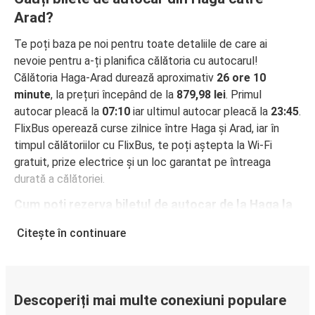
Arad?
Te poți baza pe noi pentru toate detaliile de care ai
nevoie pentru a-ți planifica călătoria cu autocarul!
Călătoria Haga-Arad durează aproximativ
26 ore 10
minute
, la prețuri începând de la
879,98 lei
. Primul
autocar pleacă la
07:10
iar ultimul autocar pleacă la
23:45
.
FlixBus operează curse zilnice între Haga și Arad, iar în
timpul călătoriilor cu FlixBus, te poți aștepta la Wi-Fi
gratuit, prize electrice și un loc garantat pe întreaga
durată a călătoriei.
Cum poți rezerva biletul de autocar de la Haga la
Arad
Citește în continuare
Rezervarea unui bilet pentru autocarele FlixBus este
incredibil de ușoară: pe acest site web sau în aplicația
gratuită FlixBus, poți efectua rezervarea cu doar câteva
clicuri. La achiziționarea online a unui bilet pe ruta Haga-
Descoperiți mai multe conexiuni populare
Arad, poți alege între diferite metode sigure de plată