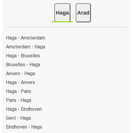
online, cum ar fi card de credit, PayPal, Google și Apple
Haga
Arad
Pay. Alternativ, poți plăti în numerar la bordul autocarelor
sau la unul din punctele de vânzare.
Haga - Amsterdam
Amsterdam - Haga
Haga - Bruxelles
Bruxelles - Haga
Anvers - Haga
Haga - Anvers
Haga - Paris
Paris - Haga
Haga - Eindhoven
Gent - Haga
Eindhoven - Haga