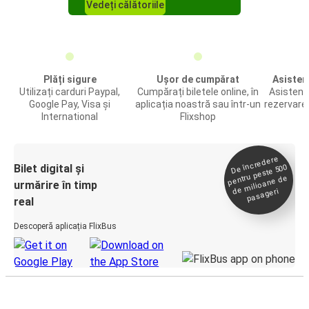
Vedeți călătoriile
Plăți sigure
Ușor de cumpărat
Asistenț
Utilizați carduri Paypal,
Cumpărați biletele online, în
Asistență
Google Pay, Visa și
aplicația noastră sau într-un
rezervare 
International
Flixshop
De încredere
de
Bilet digital și
pentru peste 500
milioane de
urmărire în timp
pasageri
real
Descoperă aplicația FlixBus