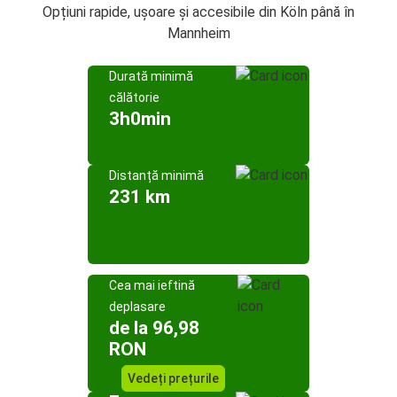
Opțiuni rapide, ușoare și accesibile din Köln până în
Mannheim
Durată minimă
călătorie
3h0min
Distanță minimă
231 km
Cea mai ieftină
deplasare
de la 96,98
RON
Vedeți prețurile