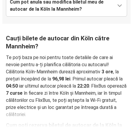
Cum pot anula sau modifica biletul meu de
autocar de la Köln la Mannheim?
Cauți bilete de autocar din Köln către
Mannheim?
Te poți baza pe noi pentru toate detaliile de care ai
nevoie pentru a-ți planifica călătoria cu autocarul!
Călătoria Köln-Mannheim durează aproximativ
3 ore
, la
prețuri începând de la
96,98 lei
. Primul autocar pleacă la
04:50
iar ultimul autocar pleacă la
22:20
. FlixBus operează
7 curse
în fiecare zi între Köln și Mannheim, iar în timpul
călătoriilor cu FlixBus, te poți aștepta la Wi-Fi gratuit,
prize electrice și un loc garantat pe întreaga durată a
călătoriei.
Cum poți rezerva biletul de autocar de la Köln la
Mannheim