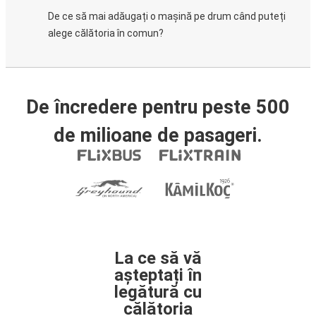
De ce să mai adăugați o mașină pe drum când puteți
alege călătoria în comun?
De încredere pentru peste 500
de milioane de pasageri.
La ce să vă
așteptați în
legătură cu
călătoria