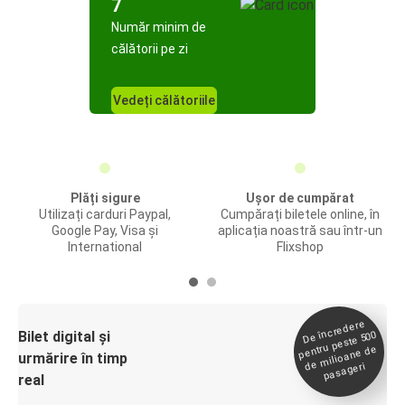
7
Număr minim de
călătorii pe zi
Vedeți călătoriile
Plăți sigure
Ușor de cumpărat
Utilizați carduri Paypal,
Cumpărați biletele online, în
Google Pay, Visa și
aplicația noastră sau într-un
International
Flixshop
De încredere
de
Bilet digital și
pentru peste 500
milioane de
urmărire în timp
pasageri
real