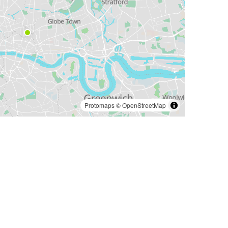
Protomaps
©
OpenStreetMap