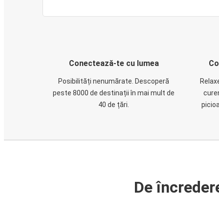
Conectează-te cu lumea
Co
Posibilități nenumărate. Descoperă
Relaxe
peste 8000 de destinații în mai mult de
cure
40 de țări.
picio
De încreder