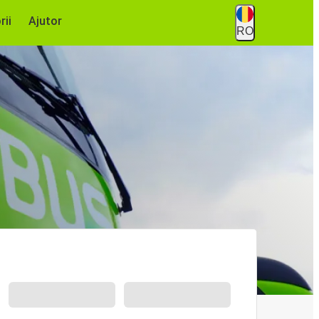
rii
Ajutor
RO