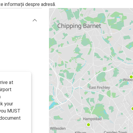
te informații despre adresă.
rive at
irport
n
k your
, you MUST
l document