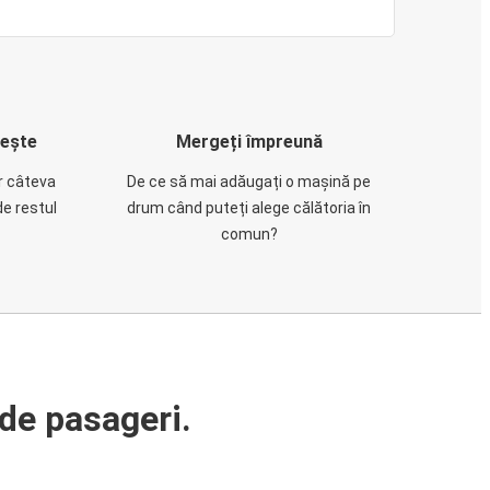
rește
Mergeți împreună
ar câteva
De ce să mai adăugați o mașină pe
de restul
drum când puteți alege călătoria în
comun?
de pasageri.