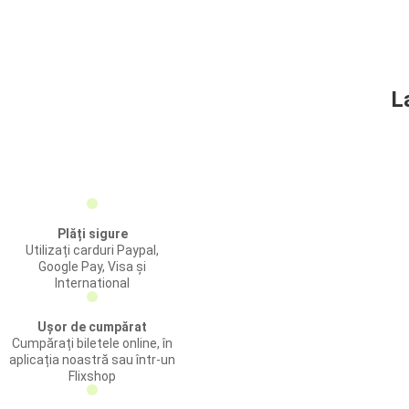
L
Plăți sigure
Utilizați carduri Paypal,
Google Pay, Visa și
International
Ușor de cumpărat
Cumpărați biletele online, în
aplicația noastră sau într-un
Flixshop