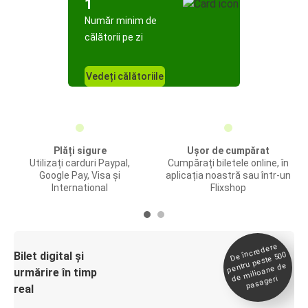
1
Număr minim de
călătorii pe zi
Vedeți călătoriile
Plăți sigure
Ușor de cumpărat
Utilizați carduri Paypal,
Cumpărați biletele online, în
Google Pay, Visa și
aplicația noastră sau într-un
International
Flixshop
De încredere
de
Bilet digital și
pentru peste 500
milioane de
urmărire în timp
pasageri
real