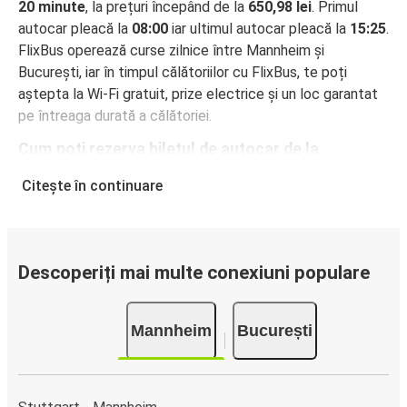
20 minute
, la prețuri începând de la
650,98 lei
. Primul
autocar pleacă la
08:00
iar ultimul autocar pleacă la
15:25
.
FlixBus operează curse zilnice între Mannheim și
București, iar în timpul călătoriilor cu FlixBus, te poți
aștepta la Wi-Fi gratuit, prize electrice și un loc garantat
pe întreaga durată a călătoriei.
Cum poți rezerva biletul de autocar de la
Mannheim la București
Citește în continuare
Rezervarea unui bilet pentru autocarele FlixBus este
incredibil de ușoară: pe acest site web sau în aplicația
gratuită FlixBus, poți efectua rezervarea cu doar câteva
clicuri. La achiziționarea online a unui bilet pe ruta
Descoperiți mai multe conexiuni populare
Mannheim-București, poți alege între diferite metode
sigure de plată online, cum ar fi card de credit, PayPal,
Mannheim
București
Google și Apple Pay. Alternativ, poți plăti în numerar la
bordul autocarelor sau la unul din punctele de vânzare.