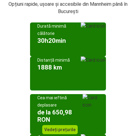
Opțiuni rapide, ușoare și accesibile din Mannheim până în
București
Durată minimă
călătorie
30h20min
Distanță minimă
1888 km
Cea mai ieftină
deplasare
de la 650,98
RON
Vedeți prețurile