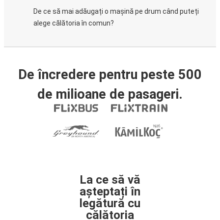
De ce să mai adăugați o mașină pe drum când puteți
alege călătoria în comun?
De încredere pentru peste 500
de milioane de pasageri.
La ce să vă
așteptați în
legătură cu
călătoria