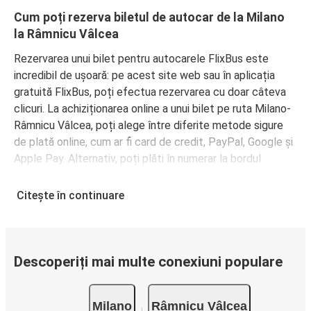
Cum poți rezerva biletul de autocar de la Milano
la Râmnicu Vâlcea
Rezervarea unui bilet pentru autocarele FlixBus este
incredibil de ușoară: pe acest site web sau în aplicația
gratuită FlixBus, poți efectua rezervarea cu doar câteva
clicuri. La achiziționarea online a unui bilet pe ruta Milano-
Râmnicu Vâlcea, poți alege între diferite metode sigure
de plată online, cum ar fi card de credit, PayPal, Google și
Apple Pay. Alternativ, poți plăti în numerar la bordul
autocarelor sau la unul din punctele de vânzare.
Citește în continuare
Descoperiți mai multe conexiuni populare
Milano
Râmnicu Vâlcea