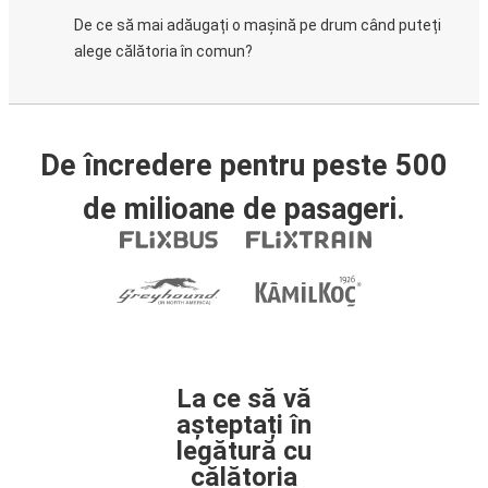
De ce să mai adăugați o mașină pe drum când puteți
alege călătoria în comun?
De încredere pentru peste 500
de milioane de pasageri.
La ce să vă
așteptați în
legătură cu
călătoria