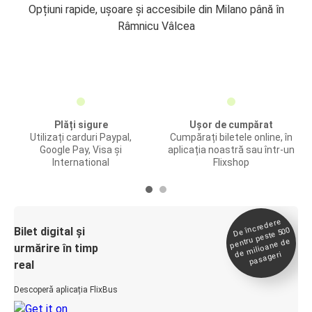
Opțiuni rapide, ușoare și accesibile din Milano până în
Râmnicu Vâlcea
Plăți sigure
Ușor de cumpărat
Utilizați carduri Paypal,
Cumpărați biletele online, în
Google Pay, Visa și
aplicația noastră sau într-un
International
Flixshop
De încredere
de
Bilet digital și
pentru peste 500
milioane de
urmărire în timp
pasageri
real
Descoperă aplicația FlixBus