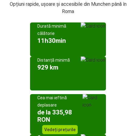
Opțiuni rapide, ușoare și accesibile din Munchen până în
Roma
Durată minimă
călătorie
11h30min
Distanță minimă
929 km
Cea mai ieftină
deplasare
de la 335,98
RON
Vedeți prețurile