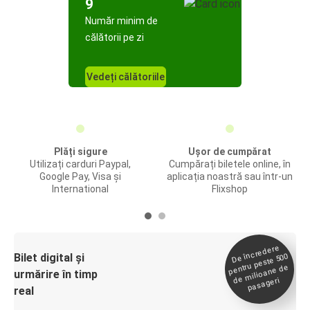
9
Număr minim de
călătorii pe zi
Vedeți călătoriile
Plăți sigure
Ușor de cumpărat
Utilizați carduri Paypal,
Cumpărați biletele online, în
Google Pay, Visa și
aplicația noastră sau într-un
International
Flixshop
De încredere
de
Bilet digital și
pentru peste 500
milioane de
urmărire în timp
pasageri
real