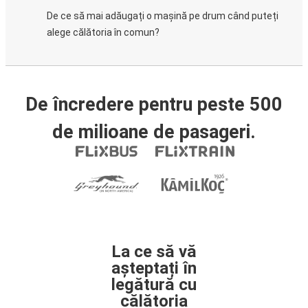
De ce să mai adăugați o mașină pe drum când puteți
alege călătoria în comun?
De încredere pentru peste 500
de milioane de pasageri.
La ce să vă
așteptați în
legătură cu
călătoria