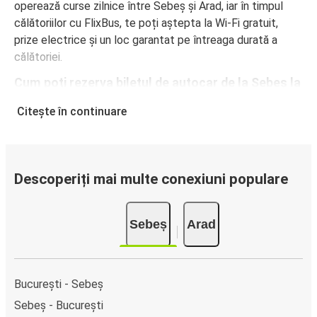
operează curse zilnice între Sebeș și Arad, iar în timpul
călătoriilor cu FlixBus, te poți aștepta la Wi-Fi gratuit,
prize electrice și un loc garantat pe întreaga durată a
călătoriei.
Cum poți rezerva biletul de autocar de la Sebeș la
Arad
Citește în continuare
Rezervarea unui bilet pentru autocarele FlixBus este
incredibil de ușoară: pe acest site web sau în aplicația
gratuită FlixBus, poți efectua rezervarea cu doar câteva
clicuri. La achiziționarea online a unui bilet pe ruta Sebeș-
Descoperiți mai multe conexiuni populare
Arad, poți alege între diferite metode sigure de plată
online, cum ar fi card de credit, PayPal, Google și Apple
Sebeș
Arad
Pay. Alternativ, poți plăti în numerar la bordul autocarelor
sau la unul din punctele de vânzare.
București - Sebeș
Sebeș - București