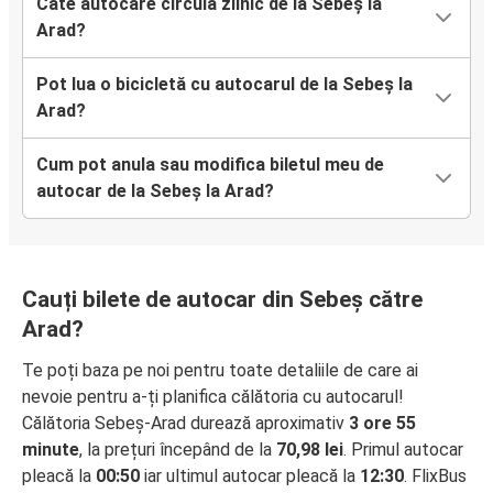
Câte autocare circulă zilnic de la Sebeș la
Arad?
Pot lua o bicicletă cu autocarul de la Sebeș la
Arad?
Cum pot anula sau modifica biletul meu de
autocar de la Sebeș la Arad?
Cauți bilete de autocar din Sebeș către
Arad?
Te poți baza pe noi pentru toate detaliile de care ai
nevoie pentru a-ți planifica călătoria cu autocarul!
Călătoria Sebeș-Arad durează aproximativ
3 ore 55
minute
, la prețuri începând de la
70,98 lei
. Primul autocar
pleacă la
00:50
iar ultimul autocar pleacă la
12:30
. FlixBus