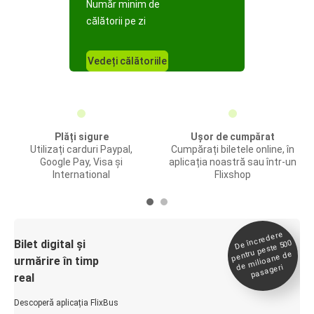
Număr minim de
călătorii pe zi
Vedeți călătoriile
Plăți sigure
Ușor de cumpărat
Utilizați carduri Paypal,
Cumpărați biletele online, în
Google Pay, Visa și
aplicația noastră sau într-un
International
Flixshop
De încredere
de
Bilet digital și
pentru peste 500
milioane de
urmărire în timp
pasageri
real
Descoperă aplicația FlixBus