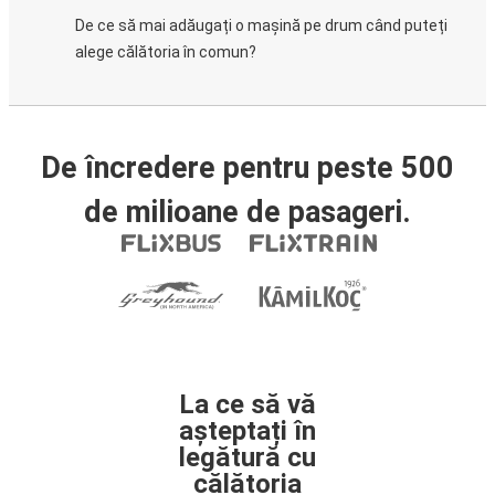
De ce să mai adăugați o mașină pe drum când puteți
alege călătoria în comun?
De încredere pentru peste 500
de milioane de pasageri.
La ce să vă
așteptați în
legătură cu
călătoria