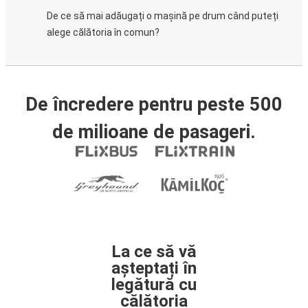
De ce să mai adăugați o mașină pe drum când puteți
alege călătoria în comun?
De încredere pentru peste 500
de milioane de pasageri.
La ce să vă
așteptați în
legătură cu
călătoria