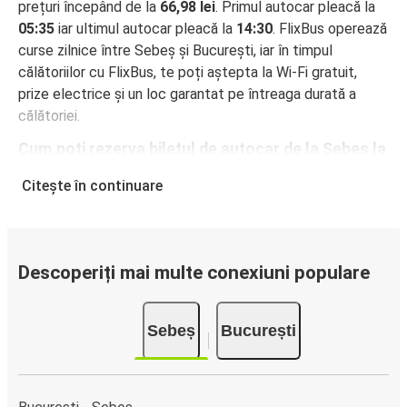
prețuri începând de la
66,98 lei
. Primul autocar pleacă la
05:35
iar ultimul autocar pleacă la
14:30
. FlixBus operează
curse zilnice între Sebeș și București, iar în timpul
călătoriilor cu FlixBus, te poți aștepta la Wi-Fi gratuit,
prize electrice și un loc garantat pe întreaga durată a
călătoriei.
Cum poți rezerva biletul de autocar de la Sebeș la
București
Citește în continuare
Rezervarea unui bilet pentru autocarele FlixBus este
incredibil de ușoară: pe acest site web sau în aplicația
gratuită FlixBus, poți efectua rezervarea cu doar câteva
clicuri. La achiziționarea online a unui bilet pe ruta Sebeș-
Descoperiți mai multe conexiuni populare
București, poți alege între diferite metode sigure de plată
online, cum ar fi card de credit, PayPal, Google și Apple
Sebeș
București
Pay. Alternativ, poți plăti în numerar la bordul autocarelor
sau la unul din punctele de vânzare.