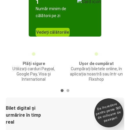
1
Număr minim de
călătorii pe zi
Vedeți călătoriile
Plăți sigure
Ușor de cumpărat
Utilizați carduri Paypal,
Cumpărați biletele online, în
Google Pay, Visa și
aplicația noastră sau într-un
International
Flixshop
De încredere
de
Bilet digital și
pentru peste 500
milioane de
urmărire în timp
pasageri
real