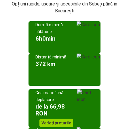
Opțiuni rapide, ușoare și accesibile din Sebeș până în
București
Durată minimă
călătorie
6h0min
Distanță minimă
372 km
Cea mai ieftină
deplasare
de la 66,98
RON
Vedeți prețurile