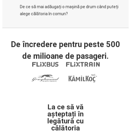
De ce să mai adăugați o mașină pe drum când puteți
alege călătoria în comun?
De încredere pentru peste 500
de milioane de pasageri.
La ce să vă
așteptați în
legătură cu
călătoria