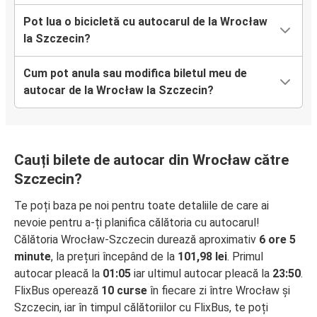
Pot lua o bicicletă cu autocarul de la Wrocław
la Szczecin?
Cum pot anula sau modifica biletul meu de
autocar de la Wrocław la Szczecin?
Cauți bilete de autocar din Wrocław către
Szczecin?
Te poți baza pe noi pentru toate detaliile de care ai
nevoie pentru a-ți planifica călătoria cu autocarul!
Călătoria Wrocław-Szczecin durează aproximativ
6 ore 5
minute
, la prețuri începând de la
101,98 lei
. Primul
autocar pleacă la
01:05
iar ultimul autocar pleacă la
23:50
.
FlixBus operează
10 curse
în fiecare zi între Wrocław și
Szczecin, iar în timpul călătoriilor cu FlixBus, te poți