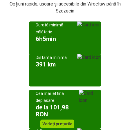
Opțiuni rapide, ușoare și accesibile din Wrocław până în
Szczecin
Durată minimă
călătorie
6h5min
Distanță minimă
391 km
Cea mai ieftină
deplasare
de la 101,98
RON
Vedeți prețurile