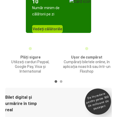
10
Număr minim de
călătorii pe zi
Vedeți călătoriile
Plăți sigure
Ușor de cumpărat
Utilizați carduri Paypal,
Cumpărați biletele online, în
Google Pay, Visa și
aplicația noastră sau într-un
International
Flixshop
De încredere
de
Bilet digital și
pentru peste 500
milioane de
urmărire în timp
pasageri
real